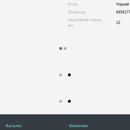
Колір
Чорний
Штрихкод
693417
Гарантійний термін,
12
міс.
Каталог
Клієнтам