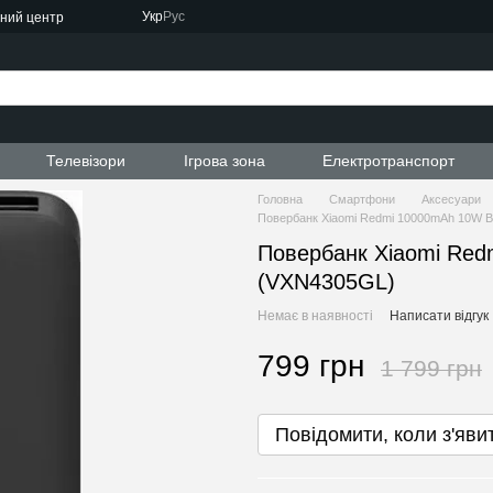
Укр
Рус
сний центр
ти
Телевізори
Ігрова зона
Електротранспорт
Головна
Смартфони
Аксесуари
Повербанк Xiaomi Redmi 10000mAh 10W B
Повербанк Xiaomi Red
(VXN4305GL)
Немає в наявності
Написати відгук
799 грн
1 799 грн
Повідомити, коли з'яви