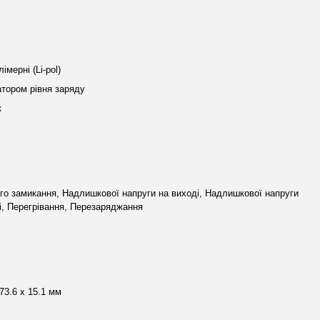
лімерні (Li-pol)
атором рівня заряду
к
го замикання, Надлишкової напруги на виході, Надлишкової напруги
і, Перегрівання, Перезаряджання
 73.6 х 15.1 мм