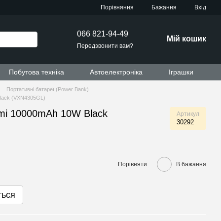
Порівняння
Бажання
Вхід
066 821-94-49
Мій кошик
Передзвонити вам?
Побутова техніка
Автоелектроніка
Іграшки
Портативні батареї (Power Bank)
lack (VXN4305GL)
mi 10000mAh 10W Black
Артикул
30292
Порівняти
В бажання
ться