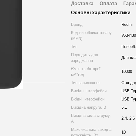
Доставка
Оплата
Гара
Основні характеристики
Бренд
Redmi
Код виробника товару
VXN430
(MPN)
Тип
Поверб
Підходить для
Для пла
заряджання
Ємність батареї
10000
мА*год
Тип заряджання
Станда
Вихідні інтерфейси
USB Ty
Вхідні інтерфейси
USB Typ
Вихідна напруга, В
5.1
Вихідна сила струму,
2.4, 2.6
А
Максимальна вихідна
10
потужність, Вт