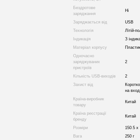
Бездротове
Ні
заряджання
Заряджається від
USB
Технологія
Літій-по
Індикація
З індик
Матеріал корпусу
Пласти
Одночасно
заряджуваних
2
пристроїв
Кількість USB-виходів
2
Захист від
Коротко
на вход
Країна-виробник
Китай
товару
Країна реєстрації
Китай
бренду
Розміри
150.5 х
Вага
250 г