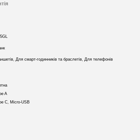
нтія
5GL
анк
ншетів, Для смарт-годинників та браслетів, Для телефонів
ртна
pe A
e C, Micro-USB