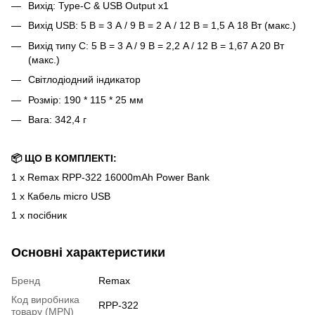
Вихід: Type-C & USB Output x1
Вихід USB: 5 В = 3 А / 9 В = 2 А / 12 В = 1,5 А 18 Вт (макс.)
Вихід типу C: 5 В = 3 A / 9 В = 2,2 A / 12 В = 1,67 A 20 Вт
(макс.)
Світлодіодний індикатор
Розмір: 190 * 115 * 25 мм
Вага: 342,4 г
📦 ЩО В КОМПЛЕКТІ:
1 x Remax RPP-322 16000mAh Power Bank
1 x Кабель micro USB
1 х посібник
Основні характеристики
Бренд
Remax
Код виробника
RPP-322
товару (MPN)