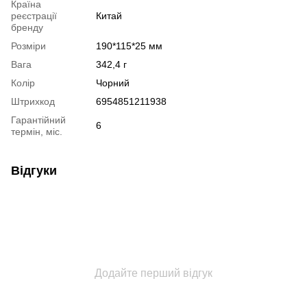
Країна
реєстрації
Китай
бренду
Розміри
190*115*25 мм
Вага
342,4 г
Колір
Чорний
Штрихкод
6954851211938
Гарантійний
6
термін, міс.
Відгуки
Додайте перший відгук