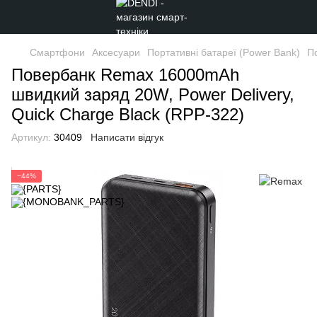
Смартфони
Аксесуари
Портативні батареї (Power Bank)
П
Повербанк Remax 16000mAh
швидкий заряд 20W, Power Delivery,
Quick Charge Black (RPP-322)
Артикул:
30409
Написати відгук
−44%