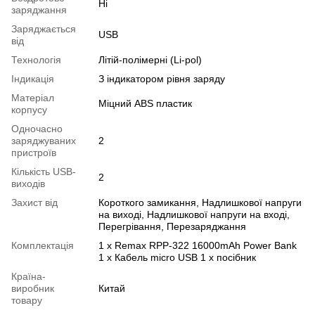
Ні
заряджання
Заряджається
USB
від
Технологія
Літій-полімерні (Li-pol)
Індикація
З індикатором рівня заряду
Матеріал
Міцний ABS пластик
корпусу
Одночасно
заряджуваних
2
пристроїв
Кількість USB-
2
виходів
Захист від
Короткого замикання, Надлишкової напруги
на виході, Надлишкової напруги на вході,
Перегрівання, Перезаряджання
Комплектація
1 x Remax RPP-322 16000mAh Power Bank
1 x Кабель micro USB 1 х посібник
Країна-
виробник
Китай
товару