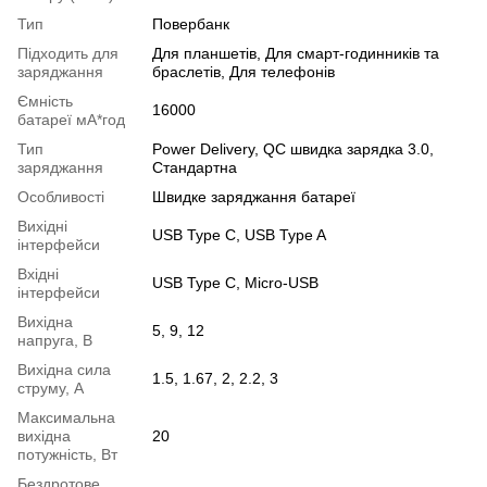
Тип
Повербанк
Підходить для
Для планшетів, Для смарт-годинників та
заряджання
браслетів, Для телефонів
Ємність
16000
батареї мА*год
Тип
Power Delivery, QC швидка зарядка 3.0,
заряджання
Стандартна
Особливості
Швидке заряджання батареї
Вихідні
USB Type C, USB Type A
інтерфейси
Вхідні
USB Type C, Micro-USB
інтерфейси
Вихідна
5, 9, 12
напруга, В
Вихідна сила
1.5, 1.67, 2, 2.2, 3
струму, А
Максимальна
вихідна
20
потужність, Вт
Бездротове