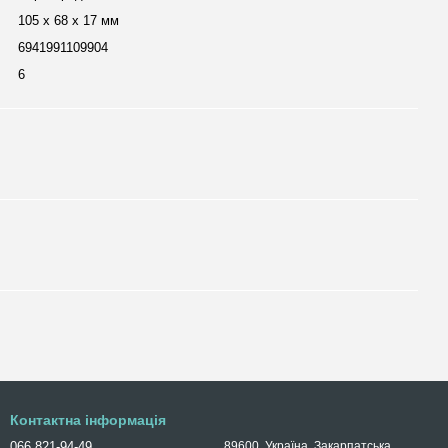
105 х 68 х 17 мм
6941991109904
6
Контактна інформація
066 821-94-49
89600, Україна, Закарпатська