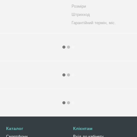
Розміри
Штрихкод
Гарантійний термін, міс.
Каталог
Клієнтам
Смартфони
Вхід до кабінету