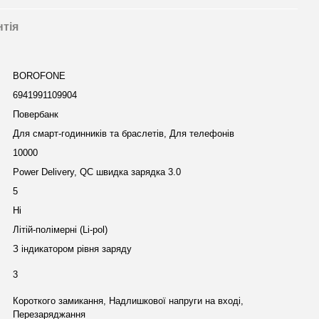
нтія
BOROFONE
6941991109904
Повербанк
Для смарт-годинників та браслетів, Для телефонів
10000
Power Delivery, QC швидка зарядка 3.0
5
Ні
Літій-полімерні (Li-pol)
З індикатором рівня заряду
3
Короткого замикання, Надлишкової напруги на вході,
Перезаряджання