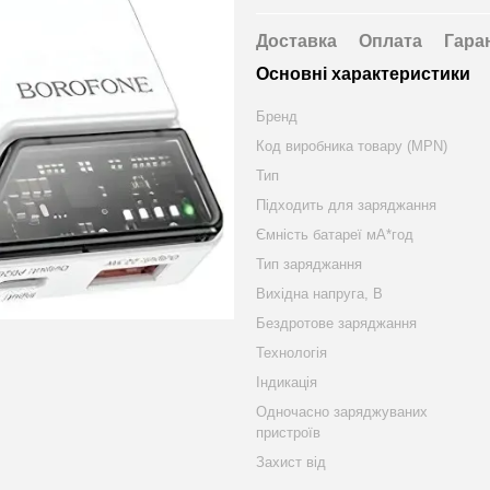
Доставка
Оплата
Гара
Основні характеристики
Бренд
Код виробника товару (MPN)
Тип
Підходить для заряджання
Ємність батареї мА*год
Тип заряджання
Вихідна напруга, В
Бездротове заряджання
Технологія
Індикація
Одночасно заряджуваних
пристроїв
Захист від