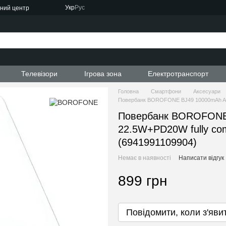
Укр
Рус
сний центр
ти
Телевізори
Ігрова зона
Електротранспорт
Головна
Смартфони
Аксесуари
Повербанк BOROFONE BJ49 10000mAh Astut
Повербанк BOROFONE 
22.5W+PD20W fully com
(6941991109904)
Немає в наявності
Написати відгук
899 грн
Повідомити, коли з'яви