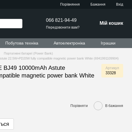
Порівняння
Бажання
Вхід
066 821-94-49
Мій кошик
Передзвонити вам?
Побутова техніка
Автоелектроніка
Іграшки
Портативні батареї (Power Bank)
e 22.5W+PD20W fully compatible magnetic power bank White (6941991109904)
BJ49 10000mAh Astute
Артикул
33328
patible magnetic power bank White
Порівняти
В бажання
ться