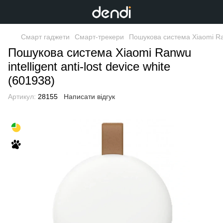
Смарт гаджети
Смарт-трекери
Пошукова система Xiaomi Ranw
Пошукова система Xiaomi Ranwu
intelligent anti-lost device white
(601938)
Артикул:
28155
Написати відгук