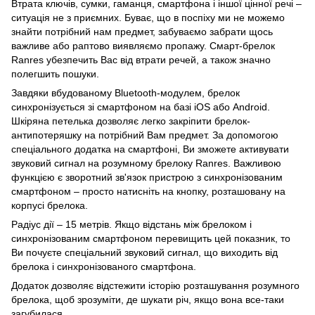
Втрата ключів, сумки, гаманця, смартфона і іншої цінної речі –
ситуація не з приємних. Буває, що в поспіху ми не можемо
знайти потрібний нам предмет, забуваємо забрати щось
важливе або раптово виявляємо пропажу. Смарт-брелок
Ranres убезпечить Вас від втрати речей, а також значно
полегшить пошуки.
Завдяки вбудованому Bluetooth-модулем, брелок
синхронізується зі смартфоном на базі iOS або Android.
Шкіряна петелька дозволяє легко закріпити брелок-
антипотеряшку на потрібний Вам предмет. За допомогою
спеціального додатка на смартфоні, Ви зможете активувати
звуковий сигнал на розумному брелоку Ranres. Важливою
функцією є зворотний зв'язок пристрою з синхронізованим
смартфоном – просто натисніть на кнопку, розташовану на
корпусі брелока.
Радіус дії – 15 метрів. Якщо відстань між брелоком і
синхронізованим смартфоном перевищить цей показник, то
Ви почуєте спеціальний звуковий сигнал, що виходить від
брелока і синхронізованого смартфона.
Додаток дозволяє відстежити історію розташування розумного
брелока, щоб зрозуміти, де шукати річ, якщо вона все-таки
загубилася.