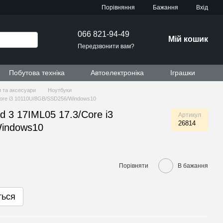
Порівняння
Бажання
Вхід
066 821-94-49
Мій кошик
Передзвонити вам?
Побутова техніка
Автоелектроніка
Іграшки
 та аксесуари
Ноутбуки
Core i3 10110U/8GB/SSD256/Windows10
d 3 17IML05 17.3/Core i3
Артикул
26814
indows10
Порівняти
В бажання
ться