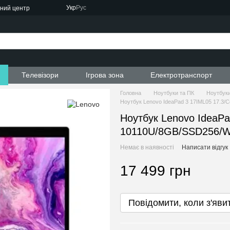
Укр
Рус
сний центр
ти
Телевізори
Ігрова зона
Електротранспорт
Головна
Ноутбуки та ПК
Ноутбуки
Ноутбук Lenovo IdeaPad 3 17IML05 17.3/
Ноутбук Lenovo IdeaPa
10110U/8GB/SSD256/W
Немає в наявності
Написати відгук
17 499 грн
Повідомити, коли з'яви