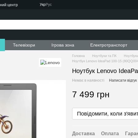
Укр
Рус
сний центр
ти
Телевізори
Ігрова зона
Електротранспорт
Головна
Ноутбуки та ПК
Ноутбуки
Ноутбук Lenovo IdeaPad 100-15 (80QQ0
Ноутбук Lenovo IdeaP
Немає в наявності
Написати відгук
7 499 грн
Повідомити, коли з'яви
Доставка
Оплата
Гара