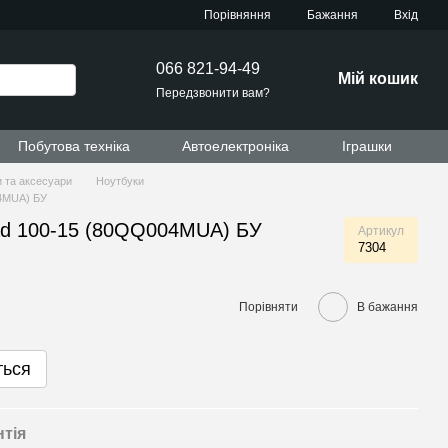
Порівняння
Бажання
Вхід
066 821-94-49
Мій кошик
Передзвонити вам?
Побутова техніка
Автоелектроніка
Іграшки
 та аксесуари
Ноутбуки
04MUA) БУ
ad 100-15 (80QQ004MUA) БУ
Артикул
7304
Порівняти
В бажання
ться
нтія