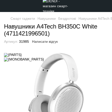
Смарт гаджети
Навушники
Бездротові
Навушники A4Tech 
Навушники A4Tech BH350C White
(4711421996501)
Артикул:
31985
Написати відгук