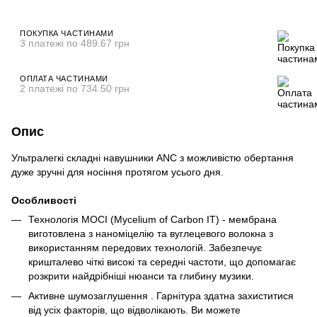
ПОКУПКА ЧАСТИНАМИ
3 платежі по 489.67 грн
ОПЛАТА ЧАСТИНАМИ
2 платежі по 734.50 грн
Опис
Ультралегкі складні навушники ANC з можливістю обертання
дуже зручні для носіння протягом усього дня.
Особливості
Технологія MOCI (Mycelium of Carbon IT) - мембрана
виготовлена з наноміцелію та вуглецевого волокна з
використанням передових технологій. Забезпечує
кришталево чіткі високі та середні частоти, що допомагає
розкрити найдрібніші нюанси та глибину музики.
Активне шумозаглушення . Гарнітура здатна захиститися
від усіх факторів, що відволікають. Ви можете