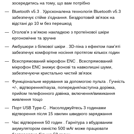
зосередитись на тому, що вам потрібно
Bluetooth v5.3 . Удосконалена технологія Bluetooth v5.3
забезпечує стійке з'єднання. Бездротовий зв'язок на
відстані до 10 м без перешкод
Оголов'я з м'якою накладкою з протеїнової шкіри
ергономічне та зручне
Амбушюри з білкової шкіри . 3D-піна з ефектом пам'яті
забезпечує комфортне носіння протягом кількох годин
Всеспрямований мікрофон ENC . Всеспрямований
мікрофон ENC знижує фонові та навколишні шуми,
забезпечуючи кристально чистий зв'язок
Функціональне керування за допомогою пульта . Гучність
+/-, відтворення/пауза, попередня/наступна доріжка,
прийом телефонного дзвінка, включення/вимикання
живлення тощо
Порт USB Type-C . Насолоджуйтесь 3 годинами
відтворення після 15 хвилин швидкого заряджання
Час відтворення 50 годин . Гарнітура з вбудованим
акумулятором ємністю 500 мАг може працювати