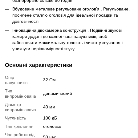
безперервно більше 50 годин
Вбудоване металеве регульоване оголов'я . Регульоване,
посилене сталлю оголов'я для ідеальної посадки та
довговічності
Інноваційна двокамерна конструкція . Подвійні звукові
камери додані до кожної чаші навушників, щоб
забезпечити максимальну точність і чистоту звучання і
уникнути нерівномірності звуку.
Основні характеристики
Опір
32 Ом
навушників
Тип
динамический
випромінювача
Діаметр
40 мм
випромінювача
Чутливість
100 дБ
Тип кріплення
оголовье
Час роботи від
50 час