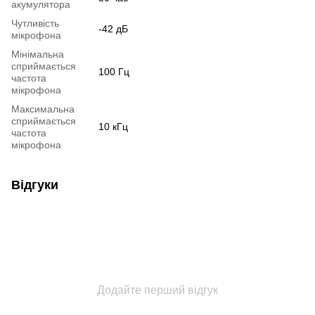
акумулятора
Чутливість
-42 дБ
мікрофона
Мінімальна
сприймається
100 Гц
частота
мікрофона
Максимальна
сприймається
10 кГц
частота
мікрофона
Відгуки
Додайте перший відгук