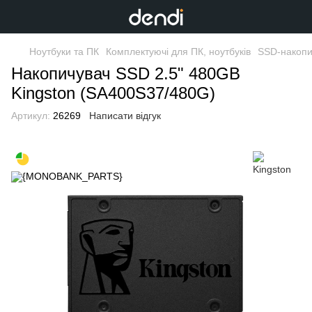
Ноутбуки та ПК
Комплектуючі для ПК, ноутбуків
SSD-накопи
Накопичувач SSD 2.5" 480GB
Kingston (SA400S37/480G)
Артикул:
26269
Написати відгук