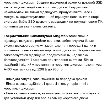
жорсткими дисками. Завдяки відсутності рухомих деталей SSD
також міцніші і надійніші жорстких дисків. Твердотільні
накопичувачі не тільки підвищують продуктивність, але і
можуть використовуватися, щоб вдихнути нове життя в старі
системи. Вибір SSD дозволяє заощадити на покупці нового ПК,
поліпшивши вже наявну систему.
Твердотільний накопичувач Kingston A400
значно
підвищує швидкість роботи системи, забезпечуючи більш
високу швидкість запуску, завантаження і передачі даних в
порівнянні з механічними жорсткими дисками. Завдяки цьому
забезпечується підвищена продуктивність, надвисока
багатозадачність і загальне прискорення системи. Більш
надійний і міцний у порівнянні з жорстким диском, накопичувач
A400 має ємність від 120ГБ до 960ГБ.
- Швидкий запуск, завантаження та передача файлів
- Більш висока надійність і довговічність у порівнянні з
жорсткими дисками
- Різні варіанти ємності, накопичувач можна використовувати
для установки додатків або як заміну жорсткого диска