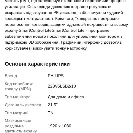
містять ртуті, що забезпечує екологічний виробничий процес і
утилізацію. Світлодіоди дозволяють краще регулювати
яскравість підсвічування РК-дисплея, забезпечуючи чудовий
коефіцієнт контрастності. Крім того, їх відрізняє прекрасне
перенесення кольорів, завдяки однаковій яскравості по всьому
экрану.SmartControl LiteSmartControl Lite - програмне
забезпечення нового покоління для управління монітором з
підтримкою 3D зображення. Графічний інтерфейс дозволяє
користувачеві виконувати тонку настройку.
Основні характеристики
Бренд
PHILIPS
Код виробника
223V5LSB2/10
товару (MPN)
Тип монітора
Для дома и офиса
Діагональ дисплея
21.5"
Тип матриці
TN
Максимальна
роздільна
1920 х 1080
здатність екрану