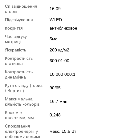
Співвідношення
16:09
сторін
Підсвічування
WLED
покриття
антибликовое
Час відгуку
5мс
матриці
Яскравість
200 кд/м2
Контрастність
600:01:00
статична
Контрастність
10 000 000:1
динамічна
Кути огляду (гориз.
90/65
/ Вертик.)
Максимальна
16.7 млн
кількість кольорів
Крок між
0.248
пікселями, мм
Споживання
електроенергії у
макс. 15.6 Вт
робочому режимі