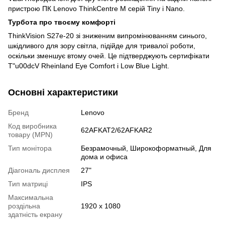
пристрою ПК Lenovo ThinkCentre M серій Tiny і Nano.
Турбота про твоєму комфорті
ThinkVision S27e-20 зі зниженим випромінюванням синього,
шкідливого для зору світла, підійде для тривалої роботи,
оскільки зменшує втому очей. Це підтверджують сертифікати
T"u00dcV Rheinland Eye Comfort і Low Blue Light.
Основні характеристики
Бренд
Lenovo
Код виробника
62AFKAT2/62AFKAR2
товару (MPN)
Тип монітора
Безрамочный, Широкоформатный, Для
дома и офиса
Діагональ дисплея
27"
Тип матриці
IPS
Максимальна
роздільна
1920 х 1080
здатність екрану