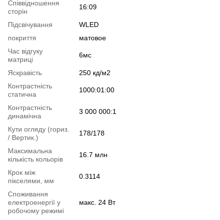
Співвідношення
16:09
сторін
Підсвічування
WLED
покриття
матовое
Час відгуку
6мс
матриці
Яскравість
250 кд/м2
Контрастність
1000:01:00
статична
Контрастність
3 000 000:1
динамічна
Кути огляду (гориз.
178/178
/ Вертик.)
Максимальна
16.7 млн
кількість кольорів
Крок між
0.3114
пікселями, мм
Споживання
електроенергії у
макс. 24 Вт
робочому режимі