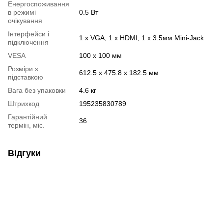
Енергоспоживання
в режимі
0.5 Вт
очікування
Інтерфейси і
1 х VGA, 1 х HDMI, 1 х 3.5мм Mini-Jack
підключення
VESA
100 х 100 мм
Розміри з
612.5 x 475.8 x 182.5 мм
підставкою
Вага без упаковки
4.6 кг
Штрихкод
195235830789
Гарантійний
36
термін, міс.
Відгуки