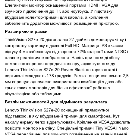
Елегантний монітор оснащений портами HDMI і VGA для
зручного підключення до ПК або ноутбука. У підставку
вбудовані колектор-тримач для кабелів, а кріплення
забезпечить додаткові можливості розміщення пристрою.
Розширюючи рамки
ThinkVision S27e-20 діагоналлю 27 дюймів демонструє чітку і
контрастну картинку в дозволі Full HD. Матриця IPS з часом
відгуку 4 мс забезпечує відтворення 72% колірної гами NTSC і
плавне реалістичне зображення. Навіть при погляді збоку
немає спотворення передачі кольору, адже кути огляду
Lenovo ThinkVision S27e-20 Raven Black по горизонталі і
вертикалі складають 178 градусів. Рамка товщиною всього 2,5
мм спрощує одночасне використання комбінації з двох або
трьох таких моніторів для більш ефективної роботи з
візуалізацією або таблицями.
Безліч можливостей для відмінного результату
Lenovo ThinkVision S27e-20 оснащений прямокутної
підставкою, в яку вбудований тримач для смартфона. Кут
нахилу екрану легко відрегулювати. Кріплення VESA дозволить
повісити монітор на стіну. Спеціальні тримачі Tiny VESA і Nano
VESA передбачені для зручного розміщення на задній панелі