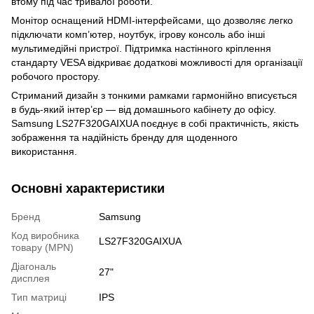
втому під час тривалої роботи.
Монітор оснащений HDMI-інтерфейсами, що дозволяє легко
підключати комп’ютер, ноутбук, ігрову консоль або інші
мультимедійні пристрої. Підтримка настінного кріплення
стандарту VESA відкриває додаткові можливості для організації
робочого простору.
Стриманий дизайн з тонкими рамками гармонійно вписується
в будь-який інтер’єр — від домашнього кабінету до офісу.
Samsung LS27F320GAIXUA поєднує в собі практичність, якість
зображення та надійність бренду для щоденного
використання.
Основні характеристики
Бренд
Samsung
Код виробника
LS27F320GAIXUA
товару (MPN)
Діагональ
27"
дисплея
Тип матриці
IPS