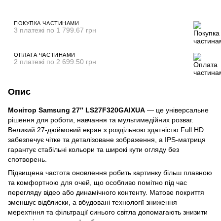
ПОКУПКА ЧАСТИНАМИ
3 платежі по 1 799.67 грн
ОПЛАТА ЧАСТИНАМИ
2 платежі по 2 699.50 грн
Опис
Монітор Samsung 27″ LS27F320GAIXUA
— це універсальне
рішення для роботи, навчання та мультимедійних розваг.
Великий 27-дюймовий екран з роздільною здатністю Full HD
забезпечує чітке та деталізоване зображення, а IPS-матриця
гарантує стабільні кольори та широкі кути огляду без
спотворень.
Підвищена частота оновлення робить картинку більш плавною
та комфортною для очей, що особливо помітно під час
перегляду відео або динамічного контенту. Матове покриття
зменшує відблиски, а вбудовані технології зниження
мерехтіння та фільтрації синього світла допомагають знизити