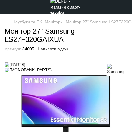
Ноутбуки та ПК
Монітори
Монітор 27" Samsung LS27F320
Монітор 27" Samsung
LS27F320GAIXUA
Артикул:
34605
Написати відгук