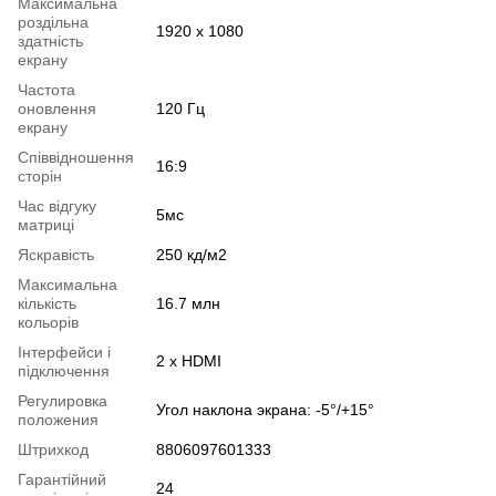
Максимальна
роздільна
1920 x 1080
здатність
екрану
Частота
оновлення
120 Гц
екрану
Співвідношення
16:9
сторін
Час відгуку
5мс
матриці
Яскравість
250 кд/м2
Максимальна
кількість
16.7 млн
кольорів
Інтерфейси і
2 х HDMI
підключення
Регулировка
Угол наклона экрана: -5°/+15°
положения
Штрихкод
8806097601333
Гарантійний
24