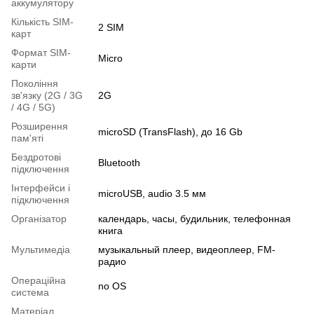
аккумулятору
Кількість SIM-
2 SIM
карт
Формат SIM-
Micro
карти
Покоління
зв'язку (2G / 3G
2G
/ 4G / 5G)
Розширення
microSD (TransFlash), до 16 Gb
пам'яті
Бездротові
Bluetooth
підключення
Інтерфейси і
microUSB, audio 3.5 мм
підключення
Організатор
календарь, часы, будильник, телефонная
книга
Мультимедіа
музыкальный плеер, видеоплеер, FM-
радио
Операційна
no OS
система
Матеріал