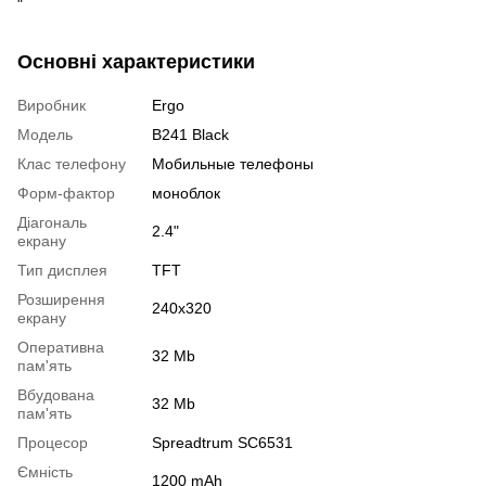
"
Основні характеристики
Виробник
Ergo
Модель
B241 Black
Клас телефону
Мобильные телефоны
Форм-фактор
моноблок
Діагональ
2.4"
екрану
Тип дисплея
TFT
Розширення
240x320
екрану
Оперативна
32 Mb
пам'ять
Вбудована
32 Mb
пам'ять
Процесор
Spreadtrum SC6531
Ємність
1200 mAh