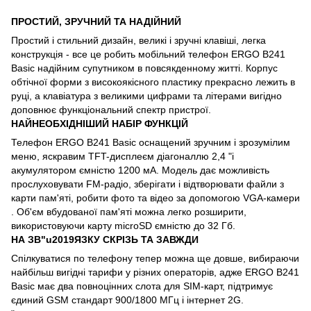
ПРОСТИЙ, ЗРУЧНИЙ ТА НАДІЙНИЙ
Простий і стильний дизайн, великі і зручні клавіші, легка
конструкція - все це робить мобільний телефон ERGO B241
Basic надійним супутником в повсякденному житті. Корпус
обтічної форми з високоякісного пластику прекрасно лежить в
руці, а клавіатура з великими цифрами та літерами вигідно
доповнює функціональний спектр пристрої.
НАЙНЕОБХІДНІШИЙ НАБІР ФУНКЦІЙ
Телефон ERGO B241 Basic оснащений зручним і зрозумілим
меню, яскравим TFT-дисплеєм діагоналлю 2,4 "і
акумулятором ємністю 1200 мА. Модель дає можливість
прослуховувати FM-радіо, зберігати і відтворювати файли з
карти пам'яті, робити фото та відео за допомогою VGA-камери
. Об'єм вбудованої пам'яті можна легко розширити,
використовуючи карту microSD ємністю до 32 Гб.
НА ЗВ"u2019ЯЗКУ СКРІЗЬ ТА ЗАВЖДИ
Спілкуватися по телефону тепер можна ще довше, вибираючи
найбільш вигідні тарифи у різних операторів, адже ERGO B241
Basic має два повноцінних слота для SIM-карт, підтримує
єдиний GSM стандарт 900/1800 МГц і інтернет 2G.