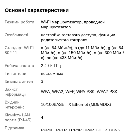
Основні характеристики
Режими роботи
Wi-Fi маршрутизатор, проводной
маршрутизатор
Особливості
настройка гостевого доступа, функции
родительского контроля
Стандарт Wi-Fi
a (до 54 Мбит/с), b (до 11 Мбит/с), g (до 54
802.11
Мбит/с), n (до 150 Мбит/с), n (до 300 Мбит/
с), ac (до 433 Мбит/с)
Робоча частота
2.4 / 5 ГГц
Тип антени
несъемные
Кількість антен
3
Захист
WPA, WPA2, WEP, WPA-PSK, WPA2-PSK
інформації
Вхідний
10/100BASE-TX Ethernet (MDI/MDIX)
інтерфейс
Кількість LAN
4
портів (RJ-45)
Підтримка
PPPoE, PPTP, TCP/IP, UPnP, DHCP, DDNS,