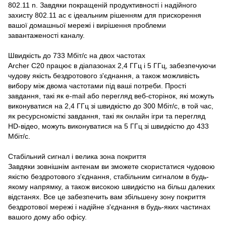
802.11 n. Завдяки покращеній продуктивності і надійного
захисту 802.11 ac є ідеальним рішенням для прискорення
вашої домашньої мережі і вирішення проблеми
завантаженості каналу.
Швидкість до 733 Мбіт/с на двох частотах
Archer C20 працює в діапазонах 2,4 ГГц і 5 ГГц, забезпечуючи
чудову якість бездротового з'єднання, а також можливість
вибору між двома частотами під ваші потреби. Прості
завдання, такі як e-mail або перегляд веб-сторінок, які можуть
виконуватися на 2,4 ГГц зі швидкістю до 300 Мбіт/с, в той час,
як ресурсномісткі завдання, такі як онлайн ігри та перегляд
HD-відео, можуть виконуватися на 5 ГГц зі швидкістю до 433
Мбіт/с.
Стабільний сигнал і велика зона покриття
Завдяки зовнішнім антенам ви зможете скористатися чудовою
якістю бездротового з'єднання, стабільним сигналом в будь-
якому напрямку, а також високою швидкістю на більш далеких
відстанях. Все це забезпечить вам збільшену зону покриття
бездротової мережі і надійне з'єднання в будь-яких частинах
вашого дому або офісу.