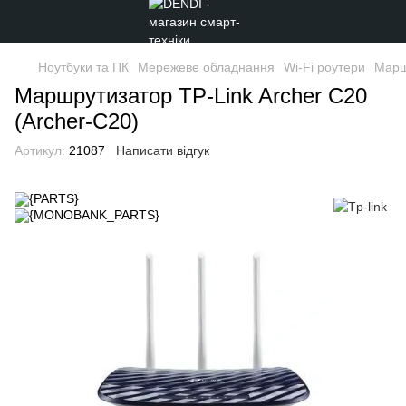
Ноутбуки та ПК
Мережеве обладнання
Wi-Fi роутери
Марш
Маршрутизатор TP-Link Archer C20
(Archer-C20)
Артикул:
21087
Написати відгук