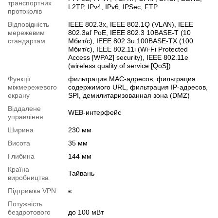
транспортних
L2TP, IPv4, IPv6, IPSec, FTP
протоколів
Відповідність
IEEE 802.3x, IEEE 802.1Q (VLAN), IEEE
мережевим
802.3af PoE, IEEE 802.3 10BASE-T (10
стандартам
Мбит/с), IEEE 802.3u 100BASE-TX (100
Мбит/с), IEEE 802.11i (Wi-Fi Protected
Access [WPA2] security), IEEE 802.11e
(wireless quality of service [QoS])
Функції
фильтрация MAC-адресов, фильтрация
міжмережевого
содержимого URL, фильтрация IP-адресов,
екрану
SPI, демилитаризованная зона (DMZ)
Віддалене
WEB-интерфейс
управління
Ширина
230 мм
Висота
35 мм
Глибина
144 мм
Країна
Тайвань
виробництва
Підтримка VPN
є
Потужність
бездротового
до 100 мВт