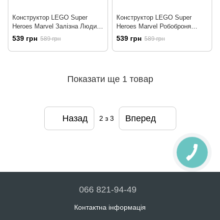
Конструктор LEGO Super
Конструктор LEGO Super
Heroes Marvel Залізна Людина
Heroes Marvel Робоброня
на мотоциклі й Галк 68
Єнота Ракети 98 деталей
539 грн
539 грн
589 грн
589 грн
деталей (76287)
(76243)
Показати ще 1 товар
Назад
Вперед
2
з 3
066 821-94-49
Контактна інформація