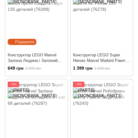
Подарунок
Конструктор LEGO Marvel
Конструктор LEGO Super
Залізна Людина і Залізний
Heroes Marvel Warbird Ракети
легіон проти солдата Гідри
vs. Ронан 290 деталей (76278)
649 грн
1 399 грн
1 099 грн
1 549 грн
135 деталей (76288)
−8%
−8%