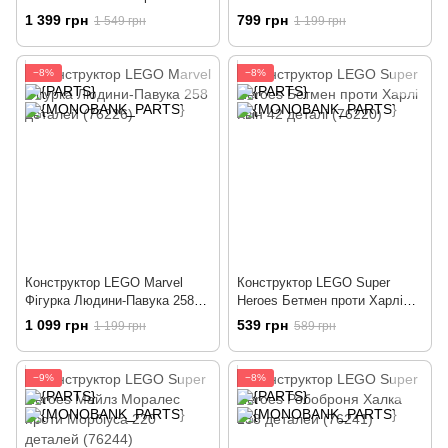
Джокера 357 деталей (76265)
проти Джокера 54 деталі
1 399 грн
799 грн
1 549 грн
1 199 грн
(76264)
−8%
−8%
Конструктор LEGO Marvel
Конструктор LEGO Super
Фігурка Людини-Павука 258
Heroes Бетмен проти Харлі
деталей (76226)
Квін 42 деталі (76220)
1 099 грн
539 грн
1 199 грн
589 грн
−9%
−8%