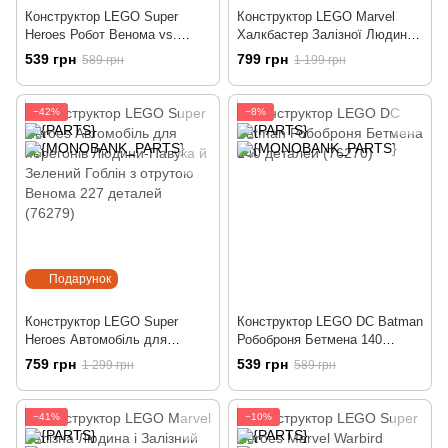
Конструктор LEGO Super
Конструктор LEGO Marvel
Heroes Робот Венома vs.
Халкбастер Залізної Людини
Майлз Моралез 134 деталей
проти Таноса 66 деталей
539 грн
799 грн
589 грн
1 199 грн
(76276)
(76263)
−42%
−8%
Подарунок
Конструктор LEGO Super
Конструктор LEGO DC Batman
Heroes Автомобіль для
Робоброня Бетмена 140
перегонів Людини-Павука й
деталей (76270)
759 грн
539 грн
1 299 грн
589 грн
Зелений Гоблін з отрутою
Венома 227 деталей (76279)
−41%
−10%