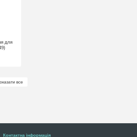
ня для
49)
оказати все
Контактна інформація