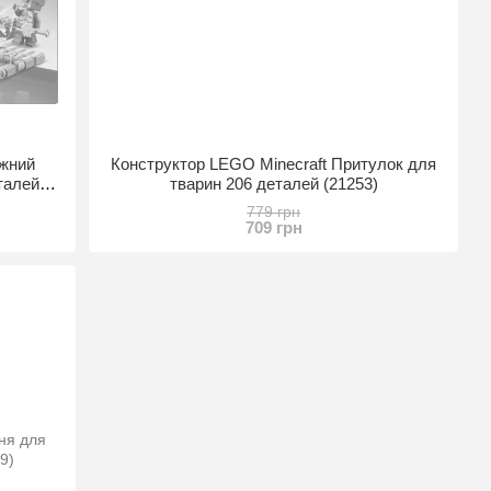
яжний
Конструктор LEGO Minecraft Притулок для
талей
тварин 206 деталей (21253)
779 грн
709 грн