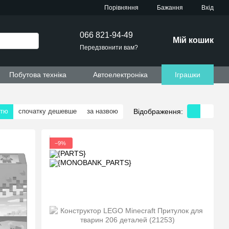
Порівняння
Бажання
Вхід
066 821-94-49
Мій кошик
Передзвонити вам?
Побутова техніка
Автоелектроніка
Іграшки
Відображення:
стю
спочатку дешевше
за назвою
−9%