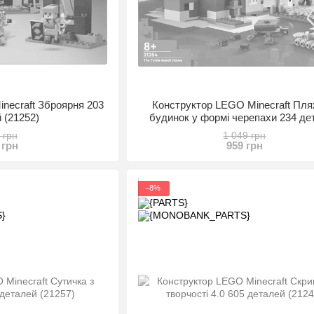
necraft Зброярня 203
Конструктор LEGO Minecraft Пл
 (21252)
будинок у формі черепахи 234 де
(21254)
 грн
1 049 грн
 грн
959 грн
−8%