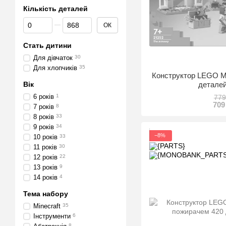
Кількість деталей
Від Кількість деталей
До Кількість деталей
ОК
Стать дитини
Для дівчаток
30
Для хлопчиків
35
Конструктор LEGO Mi
деталей
Вік
6 років
1
779
709
7 років
8
8 років
33
9 років
34
−8%
10 років
33
11 років
30
12 років
22
13 років
9
14 років
4
Тема набору
Minecraft
35
Інструменти
6
8