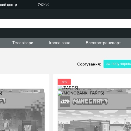
Укр
Рус
сний центр
ти
Телевізори
Ігрова зона
Електротранспорт
за популярні
Сортування:
−9%