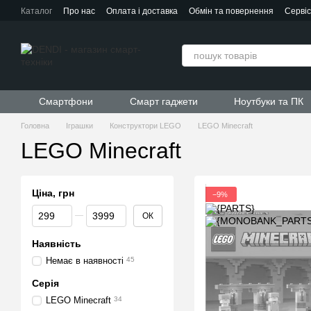
Перейти до основного контенту
Каталог
Про нас
Оплата і доставка
Обмін та повернення
Серві
Контактна інформація
Угода користувача
Договір публічної офер
Смартфони
Смарт гаджети
Ноутбуки та ПК
Головна
Іграшки
Конструктори LEGO
LEGO Minecraft
LEGO Minecraft
Ціна, грн
−9%
Від Ціна, грн
До Ціна, грн
ОК
Наявність
Немає в наявності
45
Серія
LEGO Minecraft
34