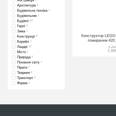
Абстракція
Архітектура
4
Будівельна техніка
1
Будівельник
1
Будівлі
16
Герої
3
Зима
1
Конструктор LEGO 
Конструкції
9
пожирачем 420 
Кораблі
1
Лицарі
16
1 84
1 69
Місто
1
Природа
5
Пізнання світу
1
Пірати
2
Тварини
8
Транспорт
2
Ферма
1