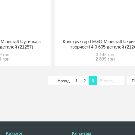
Minecraft Сутичка з
Конструктор LEGO Minecraft Скри
деталей (21257)
творчості 4.0 605 деталей (212
9 грн
3 149 грн
9 грн
2 899 грн
Назад
1
2
3
Вперед
П
Каталог
Клієнтам