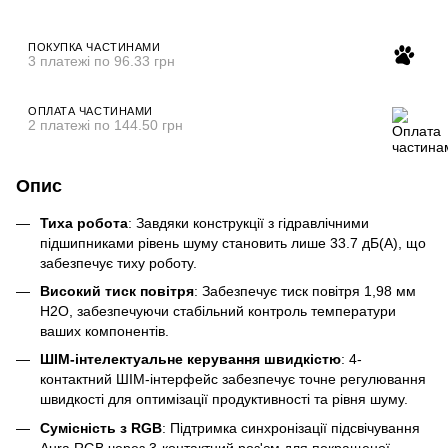
ПОКУПКА ЧАСТИНАМИ
3 платежі по 96.33 грн
ОПЛАТА ЧАСТИНАМИ
2 платежі по 144.50 грн
Опис
Тиха робота
: Завдяки конструкції з гідравлічними
підшипниками рівень шуму становить лише 33.7 дБ(А), що
забезпечує тиху роботу.
Високий тиск повітря
: Забезпечує тиск повітря 1,98 мм
H2O, забезпечуючи стабільний контроль температури
ваших компонентів.
ШІМ-інтелектуальне керування швидкістю
: 4-
контактний ШІМ-інтерфейс забезпечує точне регулювання
швидкості для оптимізації продуктивності та рівня шуму.
Сумісність з RGB
: Підтримка синхронізації підсвічування
Aura RGB через 3-контактний роз'єм для покращеної