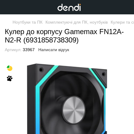
Ноутбуки та ПК
Комплектуючі для ПК, ноутбуків
Кулери та 
Кулер до корпусу Gamemax FN12A-
N2-R (6931858738309)
Артикул:
33967
Написати відгук