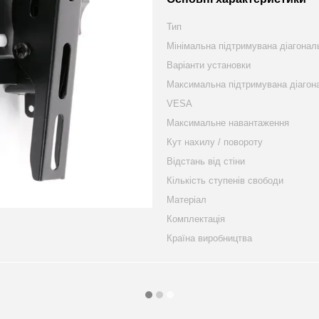
Тип
Мінімальна підтримувана діагонал
Варіанти установки
Максимальна підтримувана діагон
VESA
Максимальне навантаження
Кут нахилу / повороту
Відстань від стіни
Кількість ступенів свободи
Матеріал
Комплектація
Країна виробництва