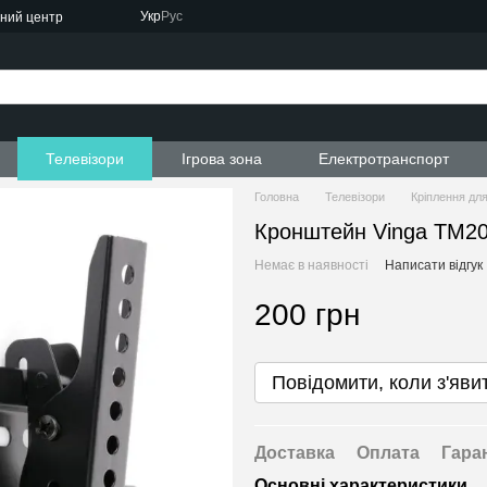
Укр
Рус
сний центр
ти
Телевізори
Ігрова зона
Електротранспорт
Головна
Телевізори
Кріплення для
Кронштейн Vinga TM20
Немає в наявності
Написати відгук
200 грн
Повідомити, коли з'яви
Доставка
Оплата
Гара
Основні характеристики