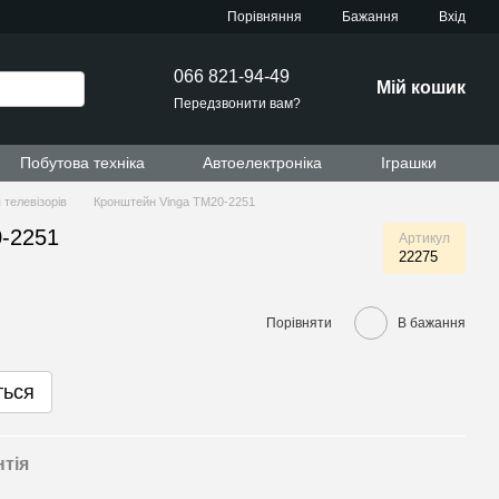
Порівняння
Бажання
Вхід
066 821-94-49
Мій кошик
Передзвонити вам?
Побутова техніка
Автоелектроніка
Іграшки
 телевізорів
Кронштейн Vinga TM20-2251
-2251
Артикул
22275
Порівняти
В бажання
ться
нтія