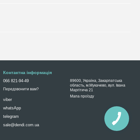
Контактна інформація
066 821-94-49
89600, Україна, Закарпатська
область, м.Мукачево, вул. Івана
Передзвонити вам?
Маргітича 21
Мапа проїзду
viber
whatsApp
telegram
sale@dendi.com.ua