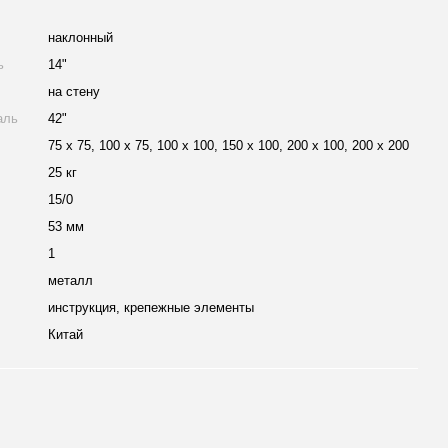
наклонный
ь
14"
на стену
аль
42"
75 x 75, 100 х 75, 100 x 100, 150 x 100, 200 x 100, 200 x 200
25 кг
15/0
53 мм
1
металл
инструкция, крепежные элементы
Китай