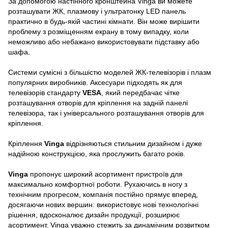
За допомогою настінного кронштейна Vinga ви можете
розташувати ЖК, плазмову і ультратонку LED панель
практично в будь-якій частині кімнати. Він може вирішити
проблему з розміщенням екрану в тому випадку, коли
неможливо або небажано використовувати підставку або
шафа.
Системи сумісні з більшістю моделей ЖК-телевізорів і плазм
популярних виробників. Аксесуари підходять як для
телевізорів стандарту
VESA
, який передбачає чітке
розташування отворів для кріплення на задній панелі
телевізора, так і універсального розташування отворів для
кріплення.
Кріплення
Vinga
відрізняються стильним дизайном і дуже
надійною конструкцією, яка прослужить багато років.
Vinga
пропонує широкий асортимент пристроїв для
максимально комфортної роботи. Рухаючись в ногу з
технічним прогресом, компанія постійно прямує вперед,
досягаючи нових вершин: використовує нові технологічні
рішення, вдосконалює дизайн продукції, розширює
асортимент. Vinga уважно стежить за динамічним розвитком