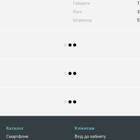
Габарити
7
Вага
1
Штрихкод
5
Каталог
Клієнтам
Смартфони
Вхід до кабінету