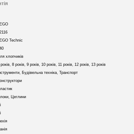
нтія
EGO
2116
EGO Technic
40
ля хлопчиків
 років, 8 років, 9 років, 10 років, 11 років, 12 років, 13 років
нструменти, Будівельна техніка, Транспорт
онструктори
ластик
локи, Цеглини
і
і
ехія
анія