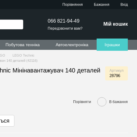
Порівняння
Бажання
Вхід
066 821-94-49
Мій кошик
Передзвонити вам?
Побутова техніка
Автоелектроніка
Іграшки
EGO
LEGO Technic
вач 140 деталей (42116)
hnic Мінінавантажувач 140 деталей
Артикул
28796
Порівняти
В бажання
ться