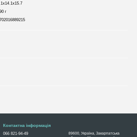
.1х14.1х15.7
90 г
702016889215
Контактна інформація
066 821-94-49
89600, Україна, Закарпатська