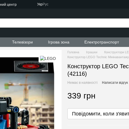
Укр
Рус
сний центр
ти
Телевізори
Ігрова зона
Електротранспорт
Головна
Іграшки
Конструктори L
Конструктор LEGO Technic Мінінавантажу
Конструктор LEGO Tec
(42116)
Немає в наявності
Написати відгук
339 грн
Повідомити, коли з'яви