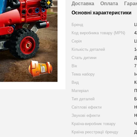
Доставка
Оплата
Гара
Основні характеристики
Бренд
L
Код виробника товару (MPN)
4
Серія
L
Кількість деталей
1
Стать дитини
Д
Вік
7
Тема набору
І
Вид
К
Матеріал
П
Тип деталей
Б
Світлові ефекти
Н
Звукові ефекти
Н
Країна-виробник товару
Ч
Країна реєстрації бренду
Д