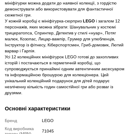
мініфігурки можна додати до наявної колекції, з гордістю
демонструвати або використовувати для фантастичної
сюжетної гри.
У кожній коробці є мініфігурка-сюрприз
LEGO
і загалом 12
персонажів, яких можна зібрати: Шанувальник у костюмі
трицератопса, Спринтер, Детектив у стилі «нуар», Потяг
малюк, Козопас, Лицар-вампір, Грумер для улюбленців,
Інструктор із фітнесу, Кіберспортсмен, Гриб-домовик, Лютий
варвар і Гарпія.
Усі 12 колекційних мініфігурок LEGO готові до захопливих
історій і постачаються в герметичній коробці, що
супроводжується принаймні одним автентичним аксесуаром
та інформаційною брошурою для колекціонера. Цей
унікальний колекційний подарунок для дітей подарує
незліченну кількість годин самостійної гри або розваг із
друзями.
Основні характеристики
Бренд
LEGO
Код виробника
71045
товару (MPN)