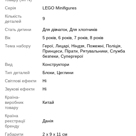
Серія
LEGO Minifigures
Кількість
9
деталей
Стать дитини
Для дівчаток, Для хлопчиків
Вік
5 років, 6 років, 7 років, 8 років
Тема набору
Герої, Лицарі, Ніндзя, Пожежні, Поліція,
Принцеси, Пірати, Рятувальники, Служба
безпеки, Супергерої
Вид
Конструктори
Тип деталей
Блоки, Цеглини
Світлові ефекти
Ні
Звукові ефекти
Ні
Країна-
виробник
Китай
товару
Країна
реєстрації
Данія
бренду
Габарити
2 x 9 x 11 см