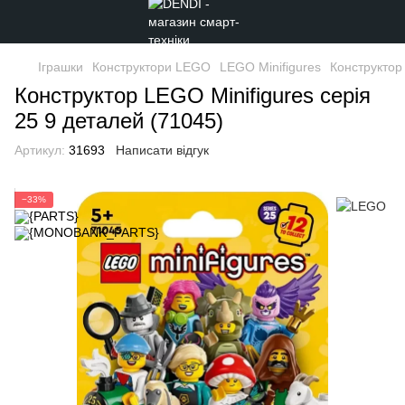
Іграшки
Конструктори LEGO
LEGO Minifigures
Конструктор 
Конструктор LEGO Minifigures серія
25 9 деталей (71045)
Артикул:
31693
Написати відгук
−33%