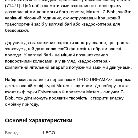
(71471). Цей набір за мотивами захопливого телесеріалу
дозволяє дітям допомогти його героям, Матео і Z-Blob, знайти
чарівний пісочний годинник, сконструювавши іграшковий
транспортний засіб у вигляді багі або квадрокоптера для
бездоріжжя.
Даруючи два захопливих варіанти конструювання, ця іграшка
заохочує дітей дати волю своїй фантазії та обрати власні
пригоди. У вигляді багі - це міцний позашляховик з
поворотними колесами, а у вигляді квадрокоптера -
компактний літальний апарат з потужними задніми двигунами.
Набір оживає завдяки персонажам LEGO DREAMZzz, зокрема
деталізованій мініфігурці Матео із шутером. До набору також
входять фігурки Грімспауна й приятеля Матео - липучки Z-
Blob, тож діти можуть проявити творчість і створити власну
омріяну пригоду.
Основні характеристики
Бренд
LEGO