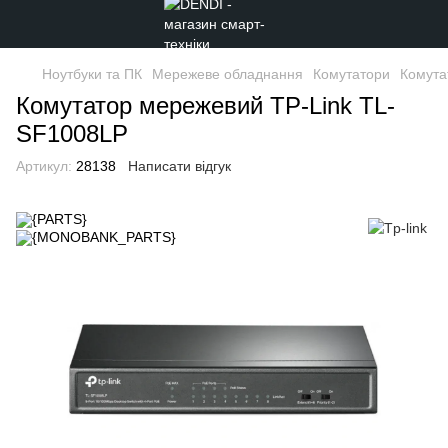
Ноутбуки та ПК
Мережеве обладнання
Комутатори
Комута
Комутатор мережевий TP-Link TL-
SF1008LP
Артикул:
28138
Написати відгук