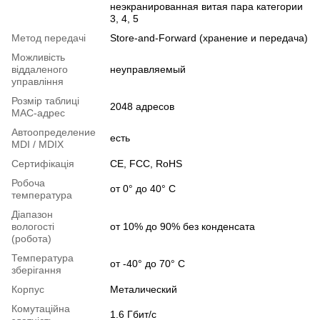
неэкранированная витая пара категории
3, 4, 5
Метод передачі
Store-and-Forward (хранение и передача)
Можливість
віддаленого
неуправляемый
управління
Розмір таблиці
2048 адресов
МАС-адрес
Автоопределение
есть
MDI / MDIX
Сертифікація
CE, FCC, RoHS
Робоча
от 0° до 40° C
температура
Діапазон
вологості
от 10% до 90% без конденсата
(робота)
Температура
от -40° до 70° C
зберігання
Корпус
Металический
Комутаційна
1.6 Гбит/с