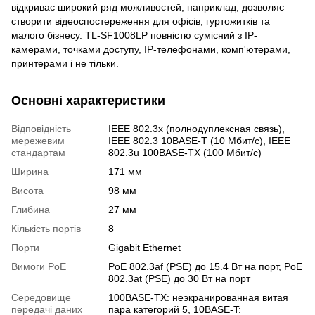
відкриває широкий ряд можливостей, наприклад, дозволяє
створити відеоспостереження для офісів, гуртожитків та
малого бізнесу. TL-SF1008LP повністю сумісний з IP-
камерами, точками доступу, IP-телефонами, комп'ютерами,
принтерами і не тільки.
Основні характеристики
Відповідність
IEEE 802.3x (полнодуплексная связь),
мережевим
IEEE 802.3 10BASE-T (10 Мбит/с), IEEE
стандартам
802.3u 100BASE-TX (100 Мбит/с)
Ширина
171 мм
Висота
98 мм
Глибина
27 мм
Кількість портів
8
Порти
Gigabit Ethernet
Вимоги PoE
PoE 802.3af (PSE) до 15.4 Вт на порт, PoE
802.3at (PSE) до 30 Вт на порт
Середовище
100BASE-TX: неэкранированная витая
передачі даних
пара категорий 5, 10BASE-T: