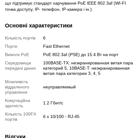
що підтримує стандарт харчування PoE IEEE 802.3af (WI-FI
точка доступу, IP- телефон, IP-камера і ін.).
Основні характеристики
Кількість портів
6
Порти
Fast Ethernet
Вимоги PoE
PoE 802.3af (PSE) до 15.4 Вт на порт
Середовище
100BASE-TX: неэкранированная витая пара
передачі даних
категорий 5, 10BASE-T: неэкранированная
витая пара категории 3, 4, 5
Можливість
віддаленого
неуправляемый
управління
Комутаційна
1.2 Гбит/с
здатність
Кількість 100FX
6 х 10/100 - RJ-45
портів
Відгуки