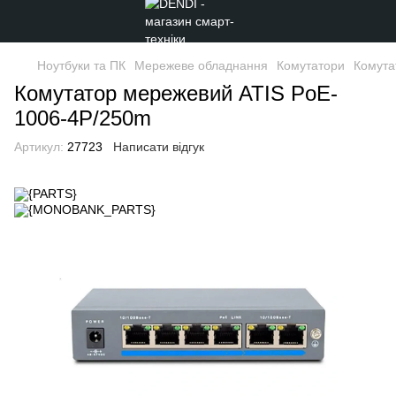
Ноутбуки та ПК
Мережеве обладнання
Комутатори
Комута
Комутатор мережевий ATIS PoE-
1006-4P/250m
Артикул:
27723
Написати відгук