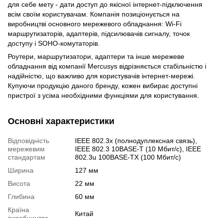
для себе мету - дати доступ до якісної інтернет-підключення
всім своїм користувачам. Компанія позиціонується на
виробництві основного мережевого обладнання: Wi-Fi
маршрутизаторів, адаптерів, підсилювачів сигналу, точок
доступу і SOHO-комутаторів.
Роутери, маршрутизатори, адаптери та інше мережеве
обладнання від компанії Mercusys відрізняється стабільністю і
надійністю, що важливо для користувачів інтернет-мережі.
Купуючи продукцію даного бренду, кожен вибирає доступні
пристрої з усіма необхідними функціями для користування.
Основні характеристики
Відповідність
IEEE 802.3x (полнодуплексная связь),
мережевим
IEEE 802.3 10BASE-T (10 Мбит/с), IEEE
стандартам
802.3u 100BASE-TX (100 Мбит/с)
Ширина
127 мм
Висота
22 мм
Глибина
60 мм
Країна
Китай
виробництва