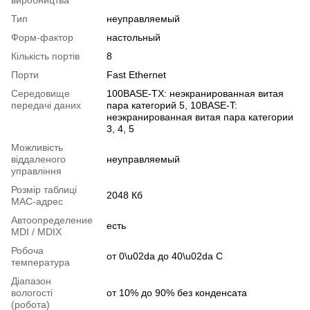
Тип
неуправляемый
Форм-фактор
настольный
Кількість портів
8
Порти
Fast Ethernet
Середовище
100BASE-TX: неэкранированная витая
передачі даних
пара категорий 5, 10BASE-T:
неэкранированная витая пара категории
3, 4, 5
Можливість
віддаленого
неуправляемый
управління
Розмір таблиці
2048 Кб
МАС-адрес
Автоопределение
есть
MDI / MDIX
Робоча
от 0\u02da до 40\u02da C
температура
Діапазон
вологості
от 10% до 90% без конденсата
(робота)