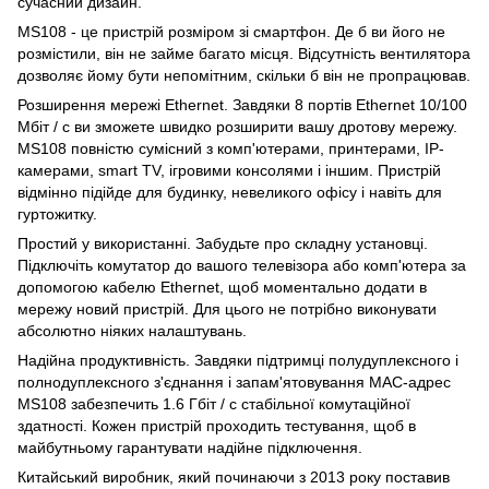
сучасний дизайн.
MS108 - це пристрій розміром зі смартфон. Де б ви його не
розмістили, він не займе багато місця. Відсутність вентилятора
дозволяє йому бути непомітним, скільки б він не пропрацював.
Розширення мережі Ethernet. Завдяки 8 портів Ethernet 10/100
Мбіт / с ви зможете швидко розширити вашу дротову мережу.
MS108 повністю сумісний з комп'ютерами, принтерами, IP-
камерами, smart TV, ігровими консолями і іншим. Пристрій
відмінно підійде для будинку, невеликого офісу і навіть для
гуртожитку.
Простий у використанні. Забудьте про складну установці.
Підключіть комутатор до вашого телевізора або комп'ютера за
допомогою кабелю Ethernet, щоб моментально додати в
мережу новий пристрій. Для цього не потрібно виконувати
абсолютно ніяких налаштувань.
Надійна продуктивність. Завдяки підтримці полудуплексного і
полнодуплексного з'єднання і запам'ятовування MAC-адрес
MS108 забезпечить 1.6 Гбіт / с стабільної комутаційної
здатності. Кожен пристрій проходить тестування, щоб в
майбутньому гарантувати надійне підключення.
Китайський виробник, який починаючи з 2013 року поставив