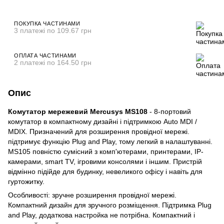
ПОКУПКА ЧАСТИНАМИ
3 платежі по 109.67 грн
ОПЛАТА ЧАСТИНАМИ
2 платежі по 164.50 грн
Опис
Комутатор мережевий Mercusys MS108
- 8-портовий
комутатор в компактному дизайні і підтримкою Auto MDI /
MDIX. Призначений для розширення провідної мережі.
підтримує функцію Plug and Play, тому легкий в налаштуванні.
MS105 повністю сумісний з комп'ютерами, принтерами, IP-
камерами, smart TV, ігровими консолями і іншим. Пристрій
відмінно підійде для будинку, невеликого офісу і навіть для
гуртожитку.
Особливості: зручне розширення провідної мережі.
Компактний дизайн для зручного розміщення. Підтримка Plug
and Play, додаткова настройка не потрібна. Компактний і