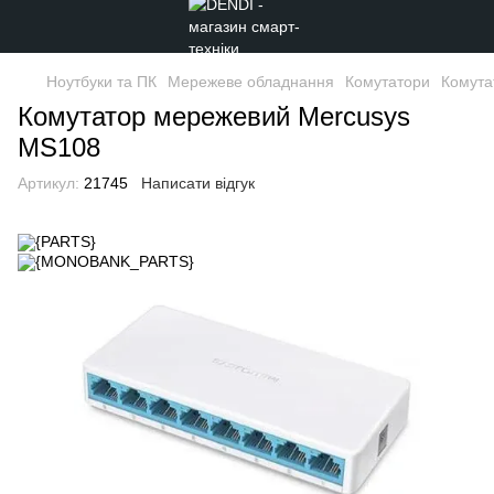
Ноутбуки та ПК
Мережеве обладнання
Комутатори
Комута
Комутатор мережевий Mercusys
MS108
Артикул:
21745
Написати відгук