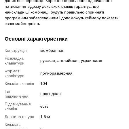
даних без перешкод. Коректне оброблення одночасного
натискання відразу декількох клавіш гарантує, що
найскладніші комбінації будуть правильно сприйняті
програмним забезпеченням і допоможуть геймеру показати
свою майстерність.
Основні характеристики
Конструкція
мембранная
Розкладка
русская, английская, украинская
клавіатури
Формат
полноразмерная
клавіатури
Кількість клавіш
104
Тип
проводная
підключення
Підсвічування
есть
клавіш
Довжина шнура
1.5 м
Кількість