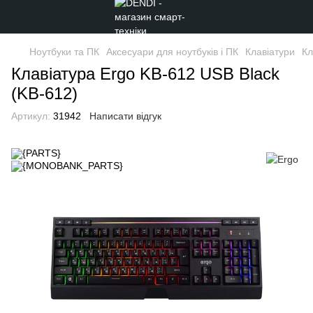
Ноутбуки та ПК
Аксесуари для ноутбуків і ПК
Клавіатури
Кл
Клавіатура Ergo KB-612 USB Black
(KB-612)
Артикул:
31942
Написати відгук