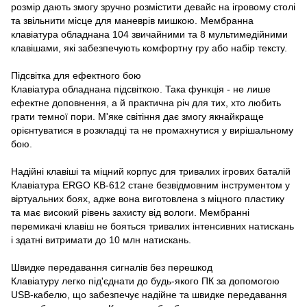
розмір дають змогу зручно розмістити девайс на ігровому столі
та звільнити місце для маневрів мишкою. Мембранна
клавіатура обладнана 104 звичайними та 8 мультимедійними
клавішами, які забезпечують комфортну гру або набір тексту.
Підсвітка для ефектного бою
Клавіатура обладнана підсвіткою. Така функція - не лише
ефектне доповнення, а й практична річ для тих, хто любить
грати темної пори. М'яке світіння дає змогу якнайкраще
орієнтуватися в розкладці та не промахнутися у вирішальному
бою.
Надійні клавіші та міцний корпус для тривалих ігрових баталій
Клавіатура ERGO KB-612 стане безвідмовним інструментом у
віртуальних боях, адже вона виготовлена з міцного пластику
та має високий рівень захисту від вологи. Мембранні
перемикачі клавіш не бояться тривалих інтенсивних натискань
і здатні витримати до 10 млн натискань.
Швидке передавання сигналів без перешкод
Клавіатуру легко під'єднати до будь-якого ПК за допомогою
USB-кабелю, що забезпечує надійне та швидке передавання