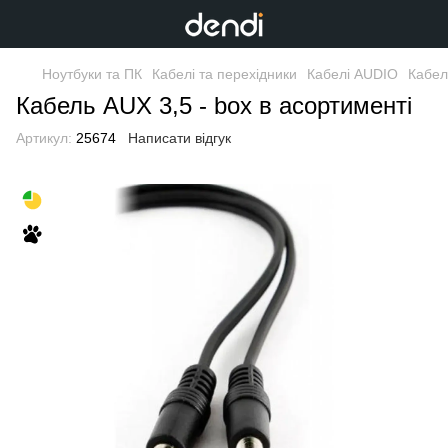
Ноутбуки та ПК
Кабелі та перехідники
Кабелі AUDIO
Кабел
Кабель AUX 3,5 - box в асортименті
Артикул:
25674
Написати відгук