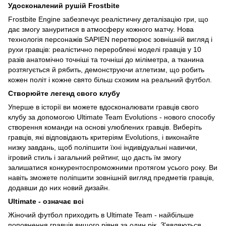
Удосконалений рушій Frostbite
Frostbite Engine забезпечує реалістичну деталізацію гри, що
дає змогу зануритися в атмосферу кожного матчу. Нова
технологія персонажів SAPIEN перетворює зовнішній вигляд і
рухи гравців: реалістично перероблені моделі гравців у 10
разів анатомічно точніші та точніші до міліметра, а тканина
розтягується й рябить, демонструючи атлетизм, що робить
кожен політ і кожне свято більш схожим на реальний футбол.
Створюйте легенд свого клубу
Уперше в історії ви можете вдосконалювати гравців свого
клубу за допомогою Ultimate Team Evolutions - нового способу
створення команди на основі улюблених гравців. Виберіть
гравців, які відповідають критеріям Evolutions, і виконайте
низку завдань, щоб поліпшити їхні індивідуальні навички,
ігровий стиль і загальний рейтинг, що дасть їм змогу
залишатися конкурентоспроможними протягом усього року. Ви
навіть зможете поліпшити зовнішній вигляд предметів гравців,
додавши до них новий дизайн.
Ultimate - означає всі
Жіночий футбол приходить в Ultimate Team - найбільше
поповнення гравців вищого рівня за один рік. З'являються