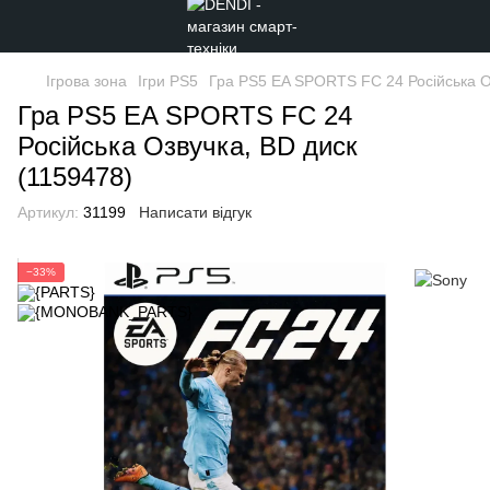
Ігрова зона
Ігри PS5
Гра PS5 EA SPORTS FC 24 Російська О
Гра PS5 EA SPORTS FC 24
Російська Озвучка, BD диск
(1159478)
Артикул:
31199
Написати відгук
−33%