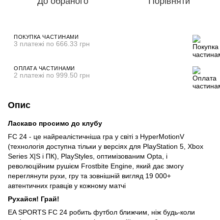
До обраного
Порівняти
ПОКУПКА ЧАСТИНАМИ
3 платежі по 666.33 грн
ОПЛАТА ЧАСТИНАМИ
2 платежі по 999.50 грн
Опис
Ласкаво просимо до клубу
FC 24 - це найреалістичніша гра у світі з HyperMotionV
(технологія доступна тільки у версіях для PlayStation 5, Xbox
Series X|S і ПК), PlayStyles, оптимізованим Opta, і
революційним рушієм Frostbite Engine, який дає змогу
переглянути рухи, гру та зовнішній вигляд 19 000+
автентичних гравців у кожному матчі
Рухайся! Грай!
EA SPORTS FC 24 робить футбол ближчим, ніж будь-коли