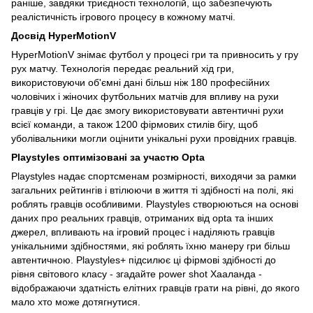
раніше, завдяки триєдності технологій, що забезпечують
реалістичність ігрового процесу в кожному матчі.
Досвід HyperMotionV
HyperMotionV знімає футбол у процесі гри та привносить у гру
рух матчу. Технологія передає реальний хід гри,
використовуючи об'ємні дані більш ніж 180 професійних
чоловічих і жіночих футбольних матчів для впливу на рухи
гравців у грі. Це дає змогу використовувати автентичні рухи
всієї команди, а також 1200 фірмових стилів бігу, щоб
уболівальники могли оцінити унікальні рухи провідних гравців.
Playstyles оптимізовані за участю Opta
Playstyles надає спортсменам розмірності, виходячи за рамки
загальних рейтингів і втілюючи в життя ті здібності на полі, які
роблять гравців особливими. Playstyles створюються на основі
даних про реальних гравців, отриманих від opta та інших
джерел, впливають на ігровий процес і наділяють гравців
унікальними здібностями, які роблять їхню манеру гри більш
автентичною. Playstyles+ підсилює ці фірмові здібності до
рівня світового класу - згадайте power shot Хааланда -
відображаючи здатність елітних гравців грати на рівні, до якого
мало хто може дотягнутися.