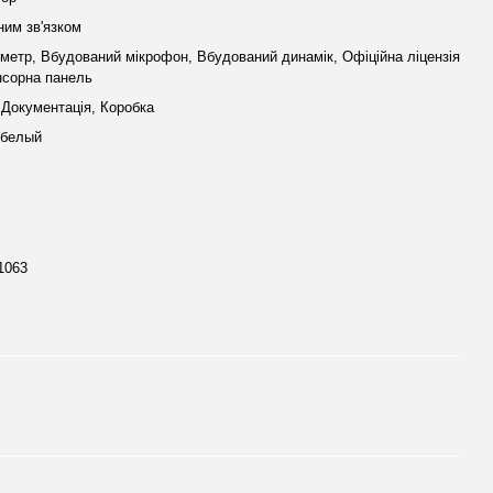
ним зв'язком
метр, Вбудований мікрофон, Вбудований динамік, Офіційна ліцензія
нсорна панель
 Документація, Коробка
 белый
1063