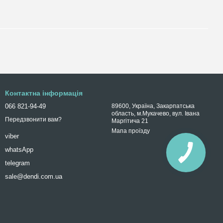
Контактна інформація
066 821-94-49
89600, Україна, Закарпатська
область, м.Мукачево, вул. Івана
Передзвонити вам?
Маргітича 21
Мапа проїзду
viber
whatsApp
telegram
sale@dendi.com.ua