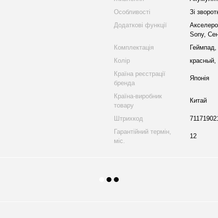
Особливості
Зі зворот
Додаткові функції
Акселеро
Sony, Се
Комплектація
Геймпад,
Колір
красный,
Країна реєстрації
Японія
бренда
Країна-виробник
Китай
товару
Штрихкод
71171902
Гарантійний термін,
12
міс.