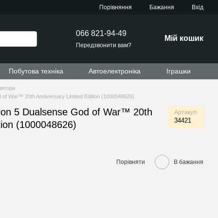
Порівняння
Бажання
Вхід
066 821-94-49
Мій кошик
Передзвонити вам?
Побутова техніка
Автоелектроніка
Іграшки
лятори
of War™ 20th Anniversary Limited Edition (1000048626)
ion 5 Dualsense God of War™ 20th
Артикул
34421
tion (1000048626)
Порівняти
В бажання