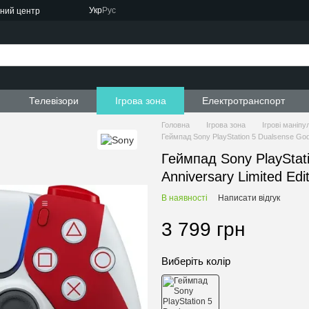
Укр
Рус
сний центр
ти
Телевізори
Ігрова зона
Електротранспорт
Головна
Ігрова зона
Ігрові маніпу
Геймпад Sony PlayStation 5 Dualsense God 
Геймпад Sony PlayStat
Anniversary Limited Edi
В наявності
Написати відгук
3 799 грн
Виберіть колір