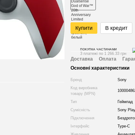
Купити
В кредит
ПОКУПКА ЧАСТИНАМИ
3 платежі по 1 266.33 грн
Доставка
Оплата
Гара
Основні характеристики
Бренд
Sony
Код виробника
10000486
товару (MPN)
Тип
Геймпад
Сумісність
Sony Play
Підключення
Бездрото
Інтерфейс
Type-C
Живлення
Акумуля