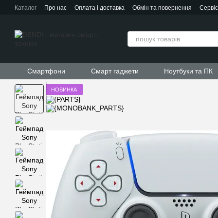
Перейти до основного контенту
Каталог
Про нас
Оплата і доставка
Обмін та повернення
Серві
Контактна інформація
Угода користувача
Договір публічної офер
Смартфони
Смарт гаджети
Ноутбуки та ПК
НОВИНКА