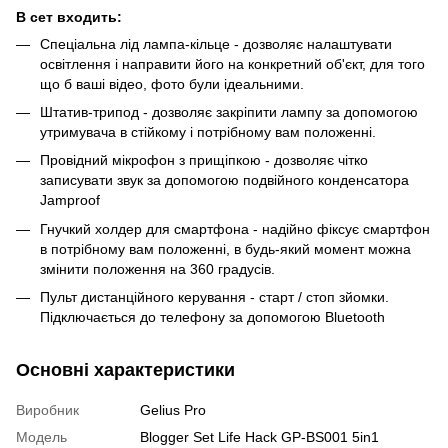
В сет входить:
Спеціальна лід лампа-кільце - дозволяє налаштувати
освітлення і направити його на конкретний об'єкт, для того
що б ваші відео, фото були ідеальними.
Штатив-трипод - дозволяє закріпити лампу за допомогою
утримувача в стійкому і потрібному вам положенні.
Провідний мікрофон з прищіпкою - дозволяє чітко
записувати звук за допомогою подвійного конденсатора
Jamproof
Гнучкий холдер для смартфона - надійно фіксує смартфон
в потрібному вам положенні, в будь-який момент можна
змінити положення на 360 градусів.
Пульт дистанційного керування - старт / стоп зйомки.
Підключається до телефону за допомогою Bluetooth
Основні характеристики
Виробник
Gelius Pro
Модель
Blogger Set Life Hack GP-BS001 5in1