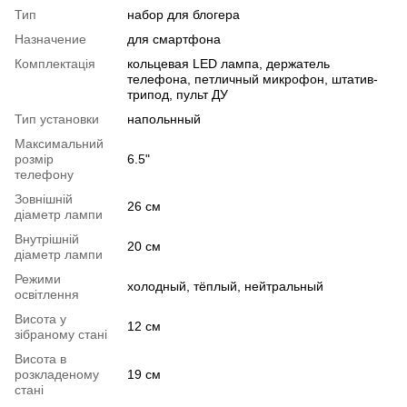
Тип
набор для блогера
Назначение
для смартфона
Комплектація
кольцевая LED лампа, держатель
телефона, петличный микрофон, штатив-
трипод, пульт ДУ
Тип установки
напольнный
Максимальний
розмір
6.5"
телефону
Зовнішній
26 см
діаметр лампи
Внутрішній
20 см
діаметр лампи
Режими
холодный, тёплый, нейтральный
освітлення
Висота у
12 см
зібраному стані
Висота в
розкладеному
19 см
стані