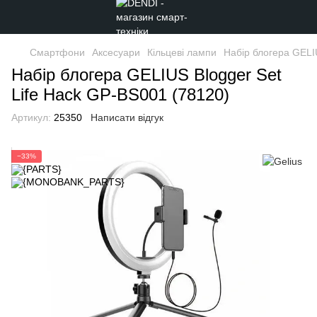
Смартфони
Аксесуари
Кільцеві лампи
Набір блогера GELI
Набір блогера GELIUS Blogger Set
Life Hack GP-BS001 (78120)
Артикул:
25350
Написати відгук
−33%