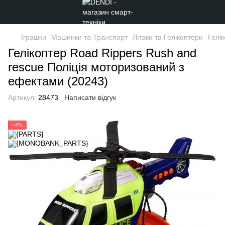
Іграшки
Машинки та Транспорт
Літаки та Гелікоптери
Гелі
Гелікоптер Road Rippers Rush and
rescue Поліція моторизований з
ефектами (20243)
Артикул:
28473
Написати відгук
−4%