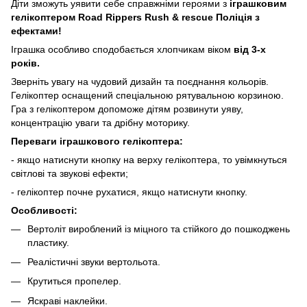
Діти зможуть уявити себе справжніми героями з
іграшковим
гелікоптером Road Rippers Rush & rescue Поліція з
ефектами!
Іграшка особливо сподобається хлопчикам віком
від 3-х
років.
Зверніть увагу на чудовий дизайн та поєднання кольорів.
Гелікоптер оснащений спеціальною рятувальною корзиною.
Гра з гелікоптером допоможе дітям розвинути уяву,
концентрацію уваги та дрібну моторику.
Переваги іграшкового гелікоптера:
- якщо натиснути кнопку на верху гелікоптера, то увімкнуться
світлові та звукові ефекти;
- гелікоптер почне рухатися, якщо натиснути кнопку.
Особливості:
Вертоліт вироблений із міцного та стійкого до пошкоджень
пластику.
Реалістичні звуки вертольота.
Крутиться пропелер.
Яскраві наклейки.