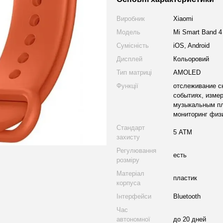
Виробник
Xiaomi
Модель
Mi Smart Band 4
Сумісність
iOS, Android
Дисплей
Кольоровий
Тип матриці
AMOLED
Функції
отслеживание с
событиях, измер
музыкальным пл
мониторинг физ
Стандарт
5 АТМ
захисту
Регулювання
есть
розміру
Матеріал
пластик
корпуса
Інтерфейси
Bluetooth
Час
автономної
до 20 дней