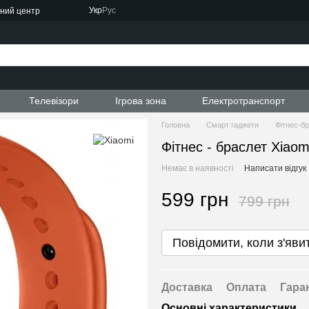
Укр
Рус
сний центр
ти
Телевізори
Ігрова зона
Електротранспорт
Головна
Смарт гаджети
Фітнес-б
Фітнес - браслет Xiao
Немає в наявності
Написати відгук
599 грн
799 грн
Повідомити, коли з'яви
Доставка
Оплата
Гара
Основні характеристики