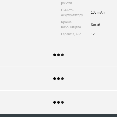
роботи
Ємність
135 mAh
аккумулятору
Країна
Китай
виробництва
Гарантія, міс
12