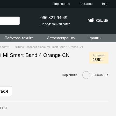
Порівняння
Бажання
Вхід
066 821-94-49
Мій кошик
Передзвонити вам?
Побутова техніка
Автоелектроніка
Іграшки
раслети
Фітнес - браслет Xiaomi Mi Smart Band 4 Orange CN
mi Mi Smart Band 4 Orange CN
Артикул
25351
Порівняти
В бажання
ться
нтія