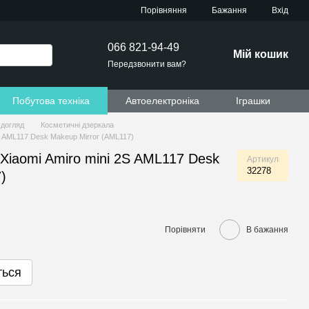
Порівняння
Бажання
Вхід
066 821-94-49
Мій кошик
Передзвонити вам?
Побутова техніка
Автоелектроніка
Іграшки
 догляд
Косметичні дзеркала
2S AML117 Desk Makeup Mirror (AML117)
Xiaomi Amiro mini 2S AML117 Desk
Артикул
32278
)
Порівняти
В бажання
ться