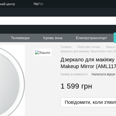
Укр
Рус
сний центр
ти
Телевізори
Ігрова зона
Електротранспорт
Головна
Побутова техніка
Краса і
Дзеркало для макіяжу Xiaomi Amiro mini 
Дзеркало для макіяжу 
Makeup Mirror (AML117
Немає в наявності
Написати відгук
1 599 грн
Повідомити, коли з'яви