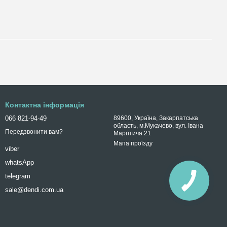
Контактна інформація
066 821-94-49
89600, Україна, Закарпатська
область, м.Мукачево, вул. Івана
Передзвонити вам?
Маргітича 21
Мапа проїзду
viber
whatsApp
telegram
sale@dendi.com.ua