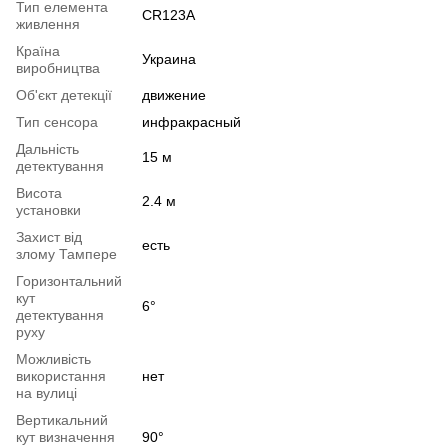
Тип елемента
CR123A
живлення
Країна
Украина
виробництва
Об'єкт детекції
движение
Тип сенсора
инфракрасный
Дальність
15 м
детектування
Висота
2.4 м
установки
Захист від
есть
злому Тампере
Горизонтальний
кут
6°
детектування
руху
Можливість
використання
нет
на вулиці
Вертикальний
кут визначення
90°