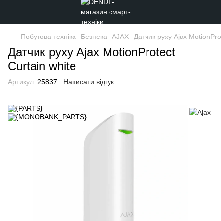
Побутова техніка
Безпека
AJAX
Датчик руху Ajax MotionProt
Датчик руху Ajax MotionProtect
Curtain white
Артикул:
25837
Написати відгук