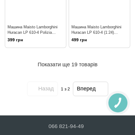
Машина Maisto Lamborghini
Машина Maisto Lamborghini
Huracan LP 610-4 Polizia
Huracan LP 610-4 (1:24)
синій.Світло і звук (1: (81723
жовтий (31509 yellow)
399 грн
499 грн
blue)
Показати ще 19 товарів
Назад
Вперед
1
з 2
066 821-94-49