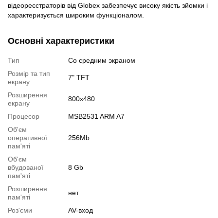
відеореєстраторів від Globex забезпечує високу якість зйомки і
характеризується широким функціоналом.
Основні характеристики
Тип
Со средним экраном
Розмір та тип
7" TFT
екрану
Розширення
800x480
екрану
Процесор
MSB2531 ARM A7
Об'єм
оперативної
256Mb
пам'яті
Об'єм
вбудованої
8 Gb
пам'яті
Розширення
нет
пам'яті
Роз'єми
AV-вход