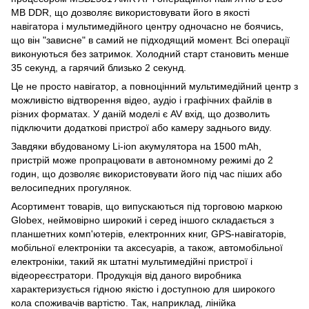
MB DDR, що дозволяє використовувати його в якості
навігатора і мультимедійного центру одночасно не боячись,
що він "зависне" в самий не підходящий момент. Всі операції
виконуються без затримок. Холодний старт становить менше
35 секунд, а гарячий близько 2 секунд.
Це не просто навігатор, а повноцінний мультимедійний центр з
можливістю відтворення відео, аудіо і графічних файлів в
різних форматах. У даній моделі є AV вхід, що дозволить
підключити додаткові пристрої або камеру заднього виду.
Завдяки вбудованому Li-ion акумулятора на 1500 mAh,
пристрій може пропрацювати в автономному режимі до 2
годин, що дозволяє використовувати його під час піших або
велосипедних прогулянок.
Асортимент товарів, що випускаються під торговою маркою
Globex, неймовірно широкий і серед іншого складається з
планшетних комп'ютерів, електронних книг, GPS-навігаторів,
мобільної електроніки та аксесуарів, а також, автомобільної
електроніки, такий як штатні мультимедійні пристрої і
відеореєстратори. Продукція від даного виробника
характеризується гідною якістю і доступною для широкого
кола споживачів вартістю. Так, наприклад, лінійка