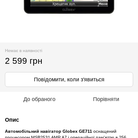
Немає в наявності
2 599 грн
Повідомити, коли з'явиться
До обраного
Порівняти
Опис
Автомобільний навігатор Globex GE711
оснащений
процесором MSB2531 AMR A7 і операційної пам'яттю в 256