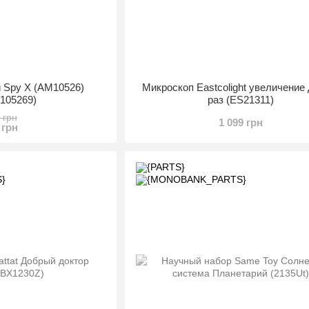
 Spy X (AM10526)
Микроскоп Eastcolight увеличение 
5105269)
раз (ES21311)
 грн
1 099 грн
 грн