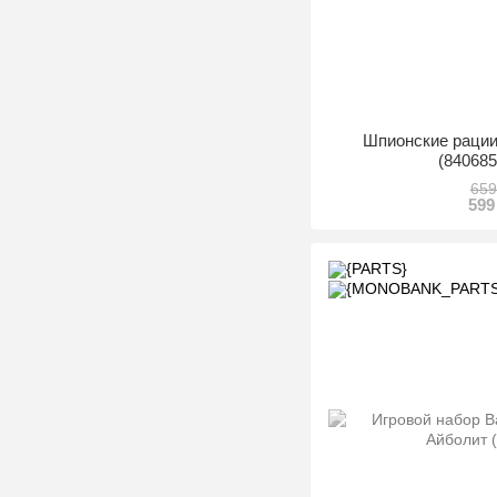
Шпионские рации
(84068
659
599