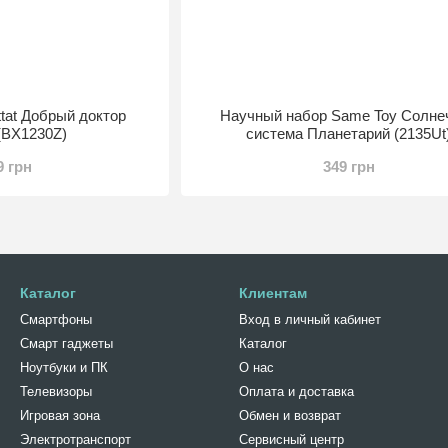
ttat Добрый доктор
Научный набор Same Toy Солне
(BX1230Z)
система Планетарий (2135Ut
9 грн
349 грн
Каталог
Клиентам
Смартфоны
Вход в личный кабинет
Смарт гаджеты
Каталог
Ноутбуки и ПК
О нас
Телевизоры
Оплата и доставка
Игровая зона
Обмен и возврат
Электротранспорт
Сервисный центр