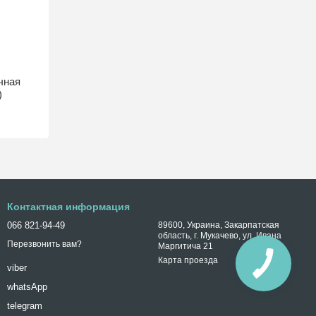
чная
)
Контактная информация
066 821-94-49
89600, Украина, Закарпатская
область, г. Мукачево, ул. Ивана
Перезвонить вам?
Маргитича 21
Карта проезда
viber
whatsApp
telegram