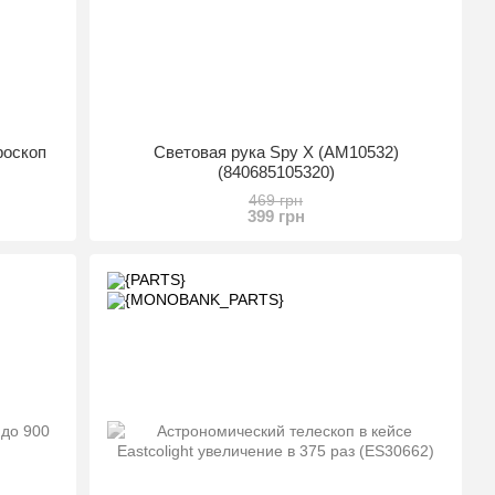
роскоп
Световая рука Spy X (AM10532)
(840685105320)
469 грн
399 грн