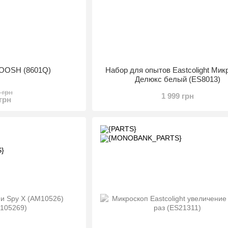
OOSH (8601Q)
Набор для опытов Eastcolight Мик
Делюкс белый (ES8013)
 грн
1 999 грн
 грн