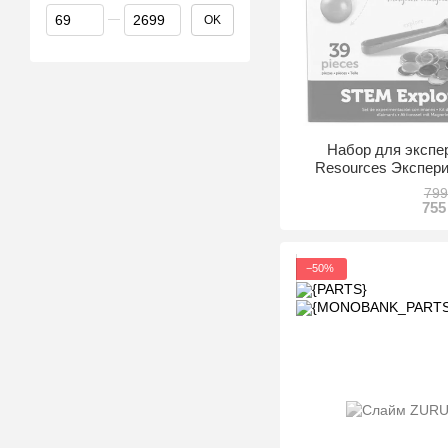
От Цена, грн
До Цена, грн
OK
Набор для экспе
Resources Экспер
(LER
799
755
−50%