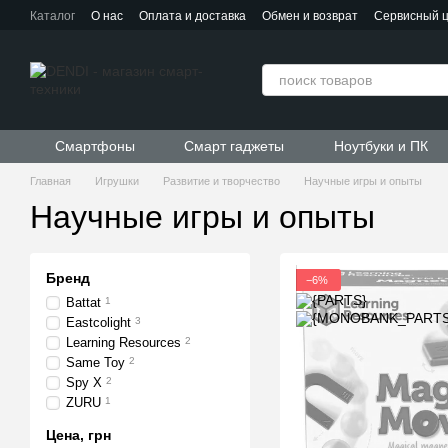
Перейти к основному контенту
Каталог
О нас
Оплата и доставка
Обмен и возврат
Сервисный 
Контактная информация
Пользовательское соглашение
Договор публичной оферты
Смартфоны
Смарт гаджеты
Ноутбуки и ПК
Главная
Игрушки
Развитие и творчество
Научные игры и опыты
Научные игры и опыты
Бренд
−6%
Battat
1
Eastcolight
3
Learning Resources
2
Same Toy
2
Spy X
2
ZURU
1
Цена, грн