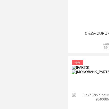
Слайм ZURU 
139
69
−9%