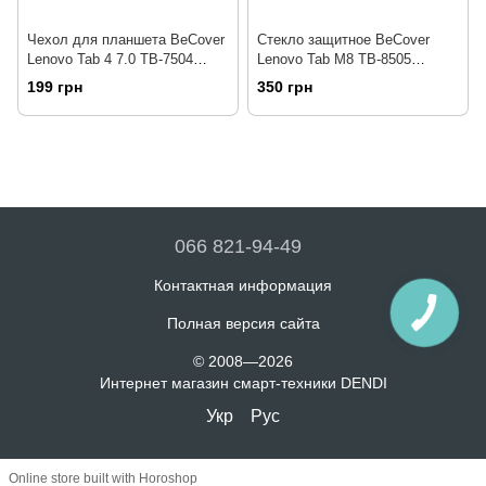
Чехол для планшета BeCover
Стекло защитное BeCover
Lenovo Tab 4 7.0 TB-7504
Lenovo Tab M8 TB-8505
Black (702162)
(704621)
199 грн
350 грн
066 821-94-49
Контактная информация
Полная версия сайта
© 2008—2026
Интернет магазин смарт-техники DENDI
Укр
Рус
Online store built with Horoshop