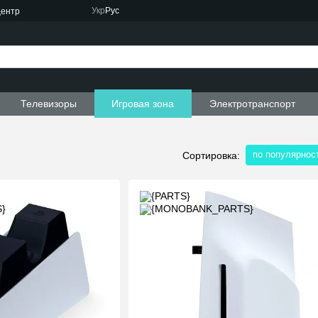
Укр
Рус
центр
Телевизоры
Игровая зона
Электротранспорт
по популярнос
Сортировка: