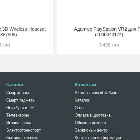
e 3D Wireless Headset
Адаптер PlayStation VR2 для 
9387909)
(1000043174)
9 грн
3 499 грн
Каталог
Клиентам
Смартфоны
Вход в личный кабинет
Смарт гаджеты
Каталог
Ноутбуки и ПК
О нас
Телевизоры
Оплата и доставка
Игровая зона
Обмен и возврат
Электротранспорт
Сервисный центр
Бытовая техника
Контактная информация