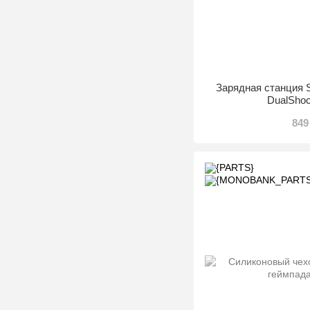
Зарядная станция S
DualShoc
849