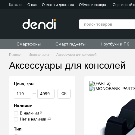
Перейти к основному контенту
Каталог
О нас
Оплата и доставка
Обмен и возврат
Сервисный 
Контактная информация
Пользовательское соглашение
Договор публичной оферты
Смартфоны
Смарт гаджеты
Ноутбуки и ПК
Главная
Игровая зона
Аксессуары для консолей
Аксессуары для консолей
Цена, грн
От Цена, грн
До Цена, грн
OK
Наличие
В наличии
5
Нет в наличии
12
Тип