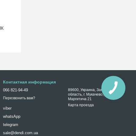
ПК
Контактная информация
066 821-94-49
89600, Украина, Закарпатская
область, г. Мукачево, ул. Ивана
Перезвонить вам?
Маргитича 21
Карта проезда
viber
whatsApp
telegram
sale@dendi.com.ua