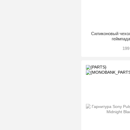
Силиконовый чехол
геймпад
199