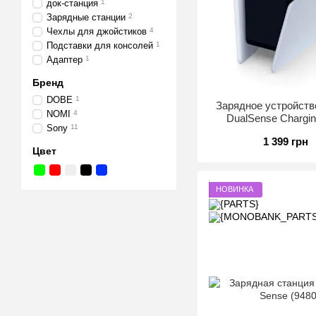
док-станция
1
Зарядные станции
2
Чехлы для джойстиков
4
Подставки для консолей
1
Адаптер
1
Бренд
DOBE
1
Зарядное устройств
NOMI
4
DualSense Chargin
Sony
11
1 399 грн
Цвет
НОВИНКА