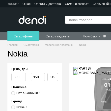
Перейти к основному контенту
Каталог
О нас
Оплата и доставка
Обмен и возврат
Сервисный 
Контактная информация
Пользовательское соглашение
Договор публичной оферты
Смартфоны
Смарт гаджеты
Ноутбуки и ПК
Главная
Смартфоны
Мобильные телефоны
Nokia
Nokia
Цена, грн
От Цена, грн
До Цена, грн
OK
Наличие
Нет в наличии
4
Бренд
Nokia
4