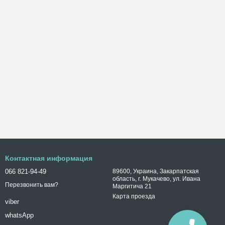
Контактная информация
066 821-94-49
89600, Украина, Закарпатская
область, г. Мукачево, ул. Ивана
Перезвонить вам?
Маргитича 21
Карта проезда
viber
whatsApp