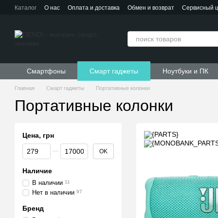
Перейти к основному контенту
Каталог
О нас
Оплата и доставка
Обмен и возврат
Сервисный 
Контактная информация
Пользовательское соглашение
Договор публичной оферты
Смартфоны
Смарт гаджеты
Ноутбуки и ПК
Главная
Смарт гаджеты
Портативные колонки
Портативные колонки
Цена, грн
От Цена, грн
До Цена, грн
OK
Наличие
В наличии
11
Нет в наличии
97
Бренд