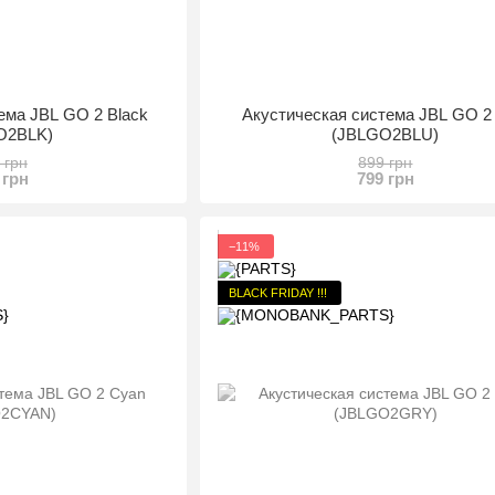
ема JBL GO 2 Black
Акустическая система JBL GO 2
O2BLK)
(JBLGO2BLU)
 грн
899 грн
 грн
799 грн
−11%
BLACK FRIDAY !!!