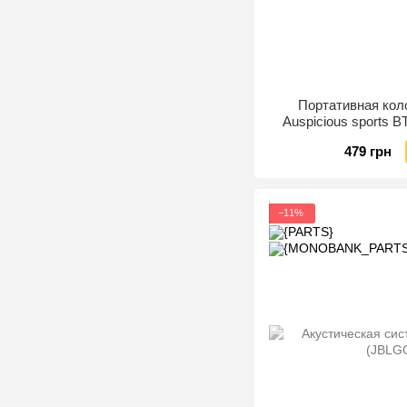
Портативная ко
Auspicious sports B
(693147
479 грн
−11%