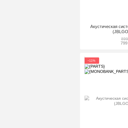
Акустическая сис
(JBLG
899
799
−11%