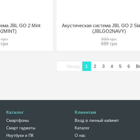
тема JBL GO 2 Mint
Акустическая система JBL GO 2 Sla
O2MINT)
(JBLGO2NAVY)
 грн
899 грн
 грн
699 грн
Назад
1
2
3
4
5
6
В
Каталог
Клиентам
Смартфоны
Вход в личный кабинет
Смарт гаджеты
Каталог
Ноутбуки и ПК
О нас