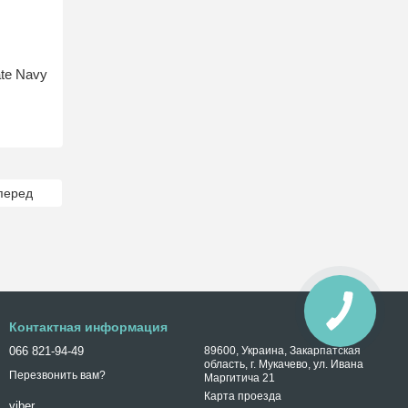
te Navy
перед
Контактная информация
066 821-94-49
89600, Украина, Закарпатская
область, г. Мукачево, ул. Ивана
Перезвонить вам?
Маргитича 21
Карта проезда
viber