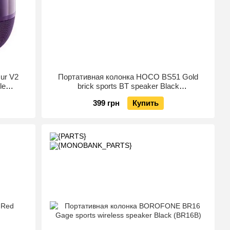
ur V2
Портативная колонка HOCO BS51 Gold
le
brick sports BT speaker Black
(6931474780737)
399 грн
Купить