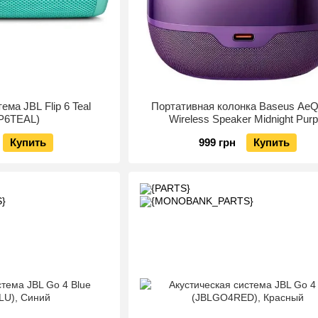
ема JBL Flip 6 Teal
Портативная колонка Baseus AeQ
IP6TEAL)
Wireless Speaker Midnight Purp
(A20056200521-00)
Купить
999 грн
Купить