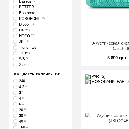
Baseus
1
BETTER
1
Boombox
1
BOROFONE
15
Divoom
1
Havit
7
HOCO
25
JBL
46
Акустическая сист
Tronsmart
1
(JBLFL
Trust
1
5 699 грн
WS
3
Xiaomi
3
Мощность колонок, Вт
240
1
4.2
4
3
16
4
6
6
1
20
8
30
6
40
6
160
2