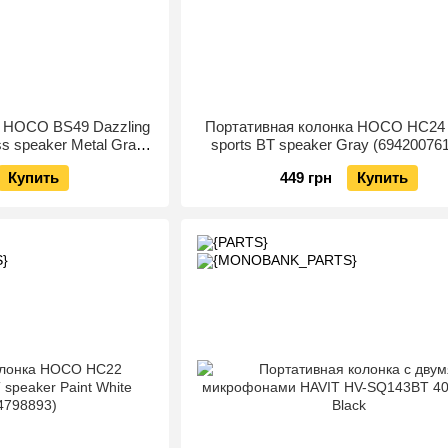
а HOCO BS49 Dazzling
Портативная колонка HOCO HC24 
ss speaker Metal Gray
sports BT speaker Gray (69420076
4766274)
Купить
449 грн
Купить