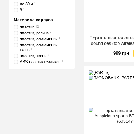
до 30 ч
1
8
1
Материал корпуса
пластик
42
пластик, резина
4
Портативная колонк
пластик, аллюминий
8
sound desktop wirele
пластик, аллюминий,
(693147
ткань
1
999 грн
пластик, ткань
2
ABS пластик+силикон
1