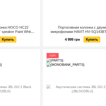
лонка HOCO HC22
Портативная колонка с двум
T speaker Paint White
микрофонами HAVIT HV-SQ143B
4798893)
RGB Black
Купить
4 999 грн
Купить
−11%