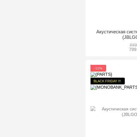
Акустическая сист
(JBLG
899
799
−11%
BLACK FRIDAY !!!