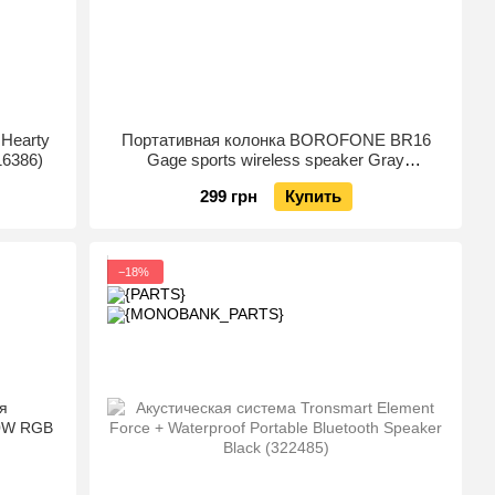
Hearty
Портативная колонка BOROFONE BR16
16386)
Gage sports wireless speaker Gray
(6931474749949)
299 грн
Купить
−18%