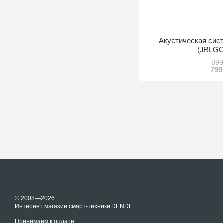
Акустическая сис
(JBLG
899
799
© 2008—2026
Интернет магазин смарт-техники DENDI
Принимаем к оплате