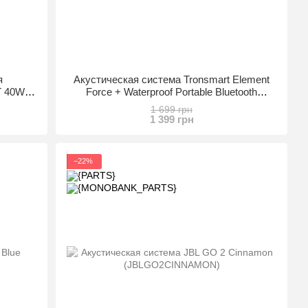
я
Акустическая система Tronsmart Element
T 40W
Force + Waterproof Portable Bluetooth
Speaker Black (322485)
1 699 грн
1 399 грн
−22%