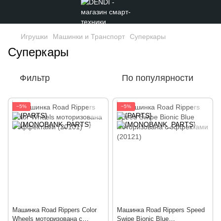
Игрушки
Машинки и Транспорт
Суперкары
Суперкары
Фильтр
По популярности
−5%
−5%
Машинка Road Rippers Color
Машинка Road Rippers Speed
Wheels моторизована с
Swipe Bionic Blue