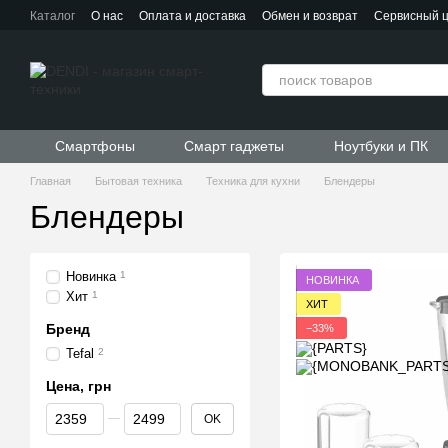
Перейти к основному контенту
Каталог
О нас
Оплата и доставка
Обмен и возврат
Сервисный 
Контактная информация
Пользовательское соглашение
Договор публичной оферты
Смартфоны
Смарт гаджеты
Ноутбуки и ПК
Главная
Бытовая техника
Техника для кухни
Блендеры
Блендеры
Новинка
1
НОВИНКА
Хит
1
ХИТ
Бренд
−33%
Tefal
2
Цена, грн
От Цена, грн
До Цена, грн
OK