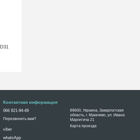
9D31
Контактная информация
066 821-94-49
89600, Украина, Закарпатская
область, г. Мукачево, ул. Ивана
Перезвонить вам?
Маргитича 21
Карта проезда
viber
whatsApp