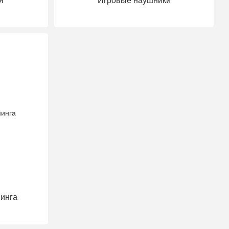
я
Игровые наушники
минга