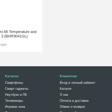
mi Mi Temperature and
or 3 (BHR9041GL)
 грн
Каталог
Клиентам
Смартфоны
Вход в личный кабинет
Смарт гаджеты
Каталог
Ноутбуки и ПК
О нас
Телевизоры
Оплата и доставка
Игровая зона
Обмен и возврат