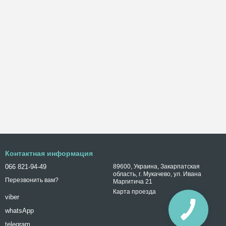
Контактная информация
066 821-94-49
89600, Украина, Закарпатская
область, г. Мукачево, ул. Ивана
Перезвонить вам?
Маргитича 21
Карта проезда
viber
whatsApp
telegram