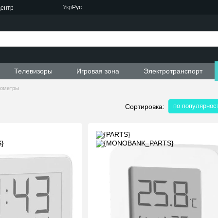
Укр
Рус
центр
Телевизоры
Игровая зона
Электротранспорт
рометры
по популярнос
Сортировка: