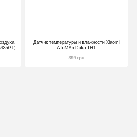
воздуха
Датчик температуры и влажности Xiaomi
5435GL)
ATuMAn Duka TH1
399 грн