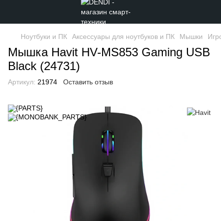
Ноутбуки и ПК
Аксессуары для ноутбуков и ПК
Мышки
Игр
Мышка Havit HV-MS853 Gaming USB
Black (24731)
Артикул:
21974
Оставить отзыв