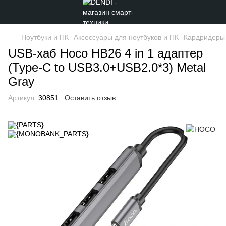
Ноутбуки и ПК
Аксессуары для ноутбуков и ПК
Кардридеры
USB-хаб Hoco HB26 4 in 1 адаптер
(Type-C to USB3.0+USB2.0*3) Metal
Gray
Артикул:
30851
Оставить отзыв