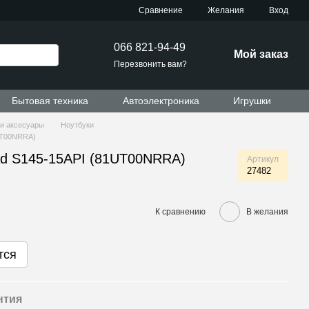
Сравнение
Желания
Вход
066 821-94-49
Мой заказ
Перезвонить вам?
Бытовая техника
Автоэлектроника
Игрушки
 и аксесуары
Ноутбуки
UT00NRRA)
ad S145-15API (81UT00NRRA)
Артикул
27482
К сравнению
В желания
тся
нтия