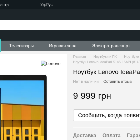
Укр
Рус
центр
Телевизоры
Игровая зона
Электротранспорт
Главная
Ноутбуки и ПК
Ноутбуки
Ноутбук Lenovo IdeaPad S145-15API (81
Ноутбук Lenovo IdeaP
Нет в наличии
Оставить отзыв
9 999 грн
Сообщить, когда появи
Доставка
Оплата
Гара