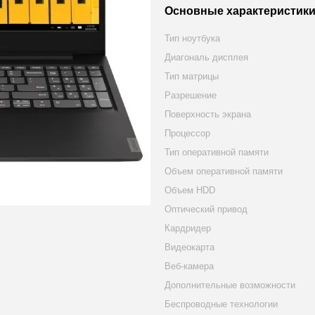
Основные характеристик
Тип ноутбука
Диагональ дисплея
Тип матрицы
Разрешение
Поверхность экрана
Процессор
Тип оперативной памяти
Объем оперативной памяти
Объем HDD
Оптический привод
Кардридер
Видеокарта
Веб-камера
Дополнительные возможности
Беспроводные технологии