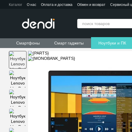
Перейти к основному контенту
Каталог
О нас
Оплата и доставка
Обмен и возврат
Сервисный 
Контактная информация
Пользовательское соглашение
Договор публичной оферты
Смартфоны
Смарт гаджеты
Ноутбуки и ПК