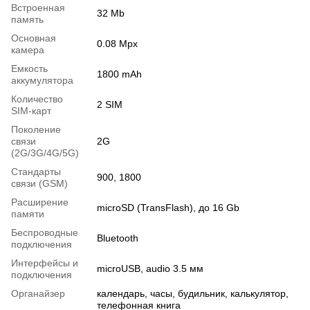
Встроенная
32 Mb
память
Основная
0.08 Mpx
камера
Емкость
1800 mAh
аккумулятора
Количество
2 SIM
SIM-карт
Поколение
связи
2G
(2G/3G/4G/5G)
Стандарты
900, 1800
связи (GSM)
Расширение
microSD (TransFlash), до 16 Gb
памяти
Беспроводные
Bluetooth
подключения
Интерфейсы и
microUSB, audio 3.5 мм
подключения
Органайзер
календарь, часы, будильник, калькулятор,
телефонная книга