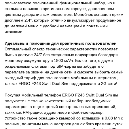
пользователю полноценный функциональный набор, но и
стильная новинка в оригинальном корпусе, дополненном
цветным декоративным элементом. Моноблок оснащен ярким
дисплеем 2.4", который отлично визуализирует продуманное
до мелочей меню с удобной навигацией и понятными
иконками.
Идеальный помощник для практичных пользователей
Оптимальный спектр технических характеристик позволяет
быть в доступе 24/7 без ежедневных подзарядок благодаря
мощному аккумулятору в 1800 мА/ч. Более того, с двумя
раздельными слотами под SIM-карты вы забудете о
переплате за звонки на другие сети и сможете выбрать самый
выгодный тариф для пользования мобильным интернетом,
так как ERGO F243 Swift Dual Sim поддерживает и 2G сети!
Покупая мобильный телефон ERGO F243 Swift Dual Sim вы
получаете не только качественный набор необходимых
параметров, а еще и целый спектр полезных приложений,
таких как FM-радио, аудиоплеер и файл-менеджер.
Устройство также оснащено камерой со вспышкой в 0.08 Мп с
полным, понятным меню настроек для любого времени суток.