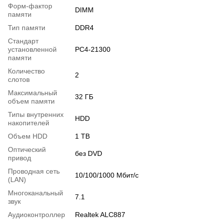
Форм-фактор
DIMM
памяти
Тип памяти
DDR4
Стандарт
установленной
PC4-21300
памяти
Количество
2
слотов
Максимальный
32 ГБ
объем памяти
Типы внутренних
HDD
накопителей
Объем HDD
1 TB
Оптический
без DVD
привод
Проводная сеть
10/100/1000 Мбит/с
(LAN)
Многоканальный
7.1
звук
Аудиоконтроллер
Realtek ALC887