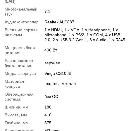
(LAN)
Многоканальный
7.1
звук
Аудиоконтроллер
Realtek ALC887
Внешние порты и
1 x HDMI, 1 x VGA, 1 x Нeadphone, 1 х
разъемы
Microphone, 1 x PS/2, 1 x COM, 4 x USB
2.0, 2 x USB 3.2 Gen 1, 3 x Audio, 1 x RJ45
Мощность блока
400 Вт
питания
Расположение
верхнее
блока питания
Модель корпуса
Vinga CS108B
Материал
пластик, металл
корпуса
Операционная
без ОС
система
Ширина, мм
180
Высота, мм
410
Глубина, мм
375
Дополнительно
M2 слот